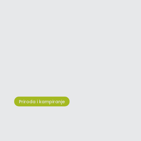
Ronjenjem do novih svjetova
Priroda i kampiranje