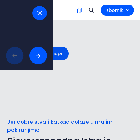
Izbornik
SZ Istra
Istraži na mapi
Jer dobre stvari katkad dolaze u malim
pakiranjima