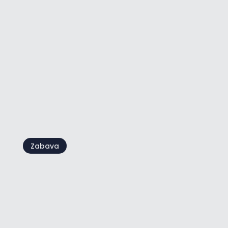
Magija uhvaćena
fotoaparatom: Istražite
instagramične kutke Motovuna
Zabava