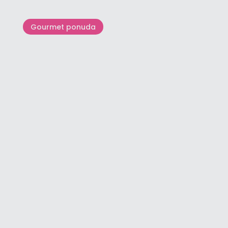
Gourmet ponuda
Destinacija za riblje gurmane