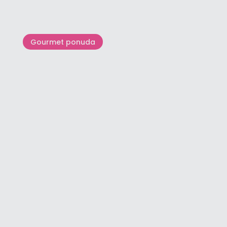
Gourmet ponuda
Najbolja istarska vina
poslužena uz ukusnu istarsku
kuhinju