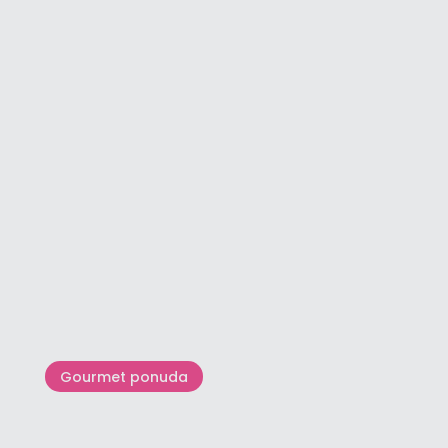
Upoznajte Bujštinu
Gourmet ponuda