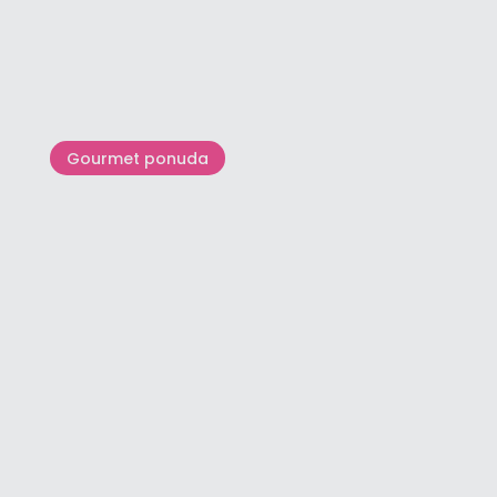
Malo drugačiji odmor u Istri
Gourmet ponuda