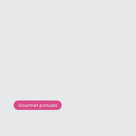
Crni dijamant iz Istre
Gourmet ponuda