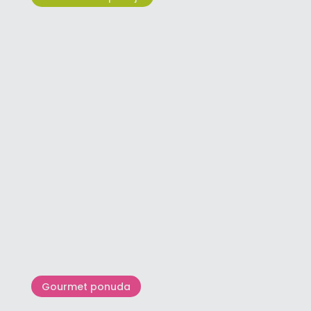
Zalasci sunca u
sjeverozapadnoj Istri
Gourmet ponuda