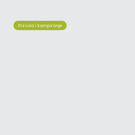
Priroda i kampiranje
Život uz more i rijeke