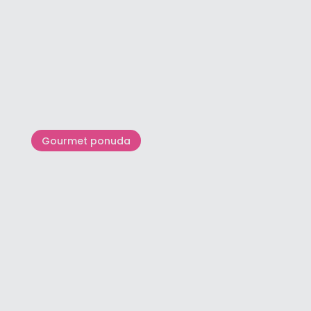
Parenzana: Put zdravlja i
prijateljstva
Gourmet ponuda