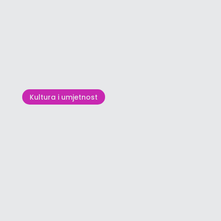
Sjeverozapadna Istra – raj za
nogometne pripreme
Kultura i umjetnost