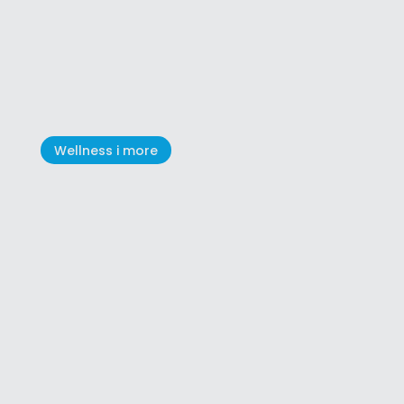
Venecijansko naslijeđe - grad
opasan zidinama
Wellness i more