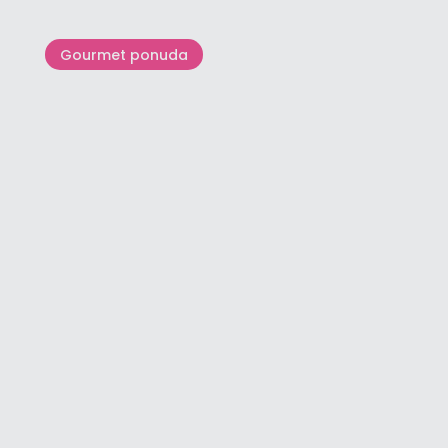
Gourmet ponuda
Ceste maslinova ulja