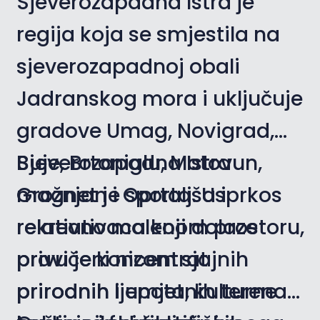
Sjeverozapadna Istra je
regija koja se smjestila na
sjeverozapadnoj obali
Jadranskog mora i uključuje
gradove
Umag
,
Novigrad
,
Buje
Sjeverozapadna Istra
,
Brtoniglu
,
Motovun
,
Grožnjan
magnet je sportaša i
i
Oprtalj
.
Usprkos
relativno malenom prostoru,
rekreativaca koji dolaze
pravi je koncentrat
privučeni nizom sjajnih
prirodnih ljepota, kulturne
prirodnih i umjetnih terena