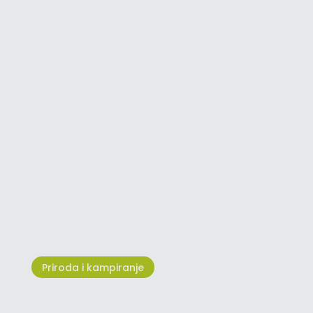
Novigradski specijaliteti iz mora
Priroda i kampiranje