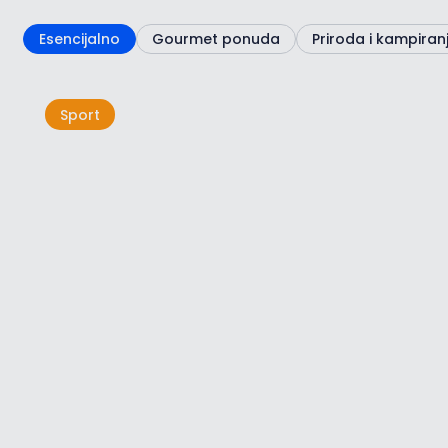
Esencijalno
Gourmet ponuda
Priroda i kampiran
Sport
Sjeverozapadna Istra-
destinacija vrhunskog tenisa