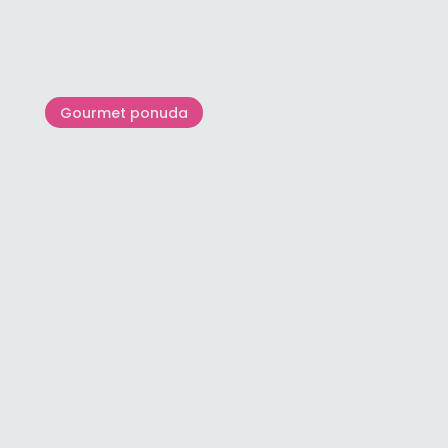
Kako se lovi lignja
Gourmet ponuda
Istarski tartufi: Kako ih odabrati
i gdje kupiti