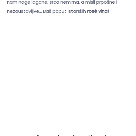
nam noge lagane, srca nemirna, a misli prpošne i
nezaustavljive... Baš poput istarskih
rosé vina!