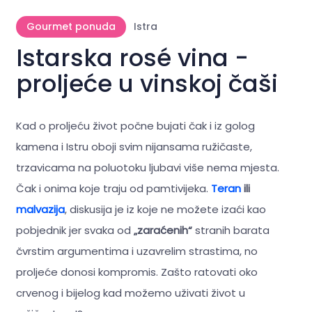
Gourmet ponuda
Istra
Istarska rosé vina -
proljeće u vinskoj čaši
Kad o proljeću život počne bujati čak i iz golog
kamena i Istru oboji svim nijansama ružičaste,
trzavicama na poluotoku ljubavi više nema mjesta.
Čak i onima koje traju od pamtivijeka.
Teran
ili
malvazija
, diskusija je iz koje ne možete izaći kao
pobjednik jer svaka od
„zaraćenih“
stranih barata
čvrstim argumentima i uzavrelim strastima, no
proljeće donosi kompromis. Zašto ratovati oko
crvenog i bijelog kad možemo uživati život u