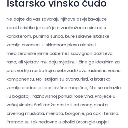
Istarsko vinsko čudo
Ne dajte da vas zavaraju njihove osvježavajuće
karakteristike jer riječ je o zaokruženim vinima s
karakterom, punima sunca, bure i slavne istarske
zemlje crvenice. U skladnom plesu alpske i
mediteranske klime cabernet sauvignon dozrijeva
rano, ali vjetrovi mu daju svježinu i čine ga idealnim za
proizvodnju roséa koji u sebi zadržava raskošnu voćnu
komponentu. No, Istrijani su avanturisti, a istarska
zemlja plodna je i poslovično magična, što se odrazilo
i u bogatoj i raznovrsnoj ponudi rosé vina. Proljeće u
vašoj vinskoj čaši može nastati od crnog pinota,
crvenog muškata, merlota, borgonje, pa čak i terana.
Premda su tek nedavno u okolici Brtonigle uspjeli