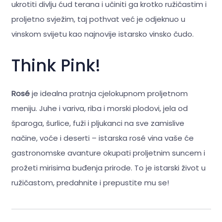
ukrotiti divlju ćud terana i učiniti ga krotko ružičastim i
proljetno svježim, taj pothvat već je odjeknuo u
vinskom svijetu kao najnovije istarsko vinsko čudo.
Think Pink!
Rosé
je idealna pratnja cjelokupnom proljetnom
meniju. Juhe i variva, riba i morski plodovi, jela od
šparoga, šurlice, fuži i pljukanci na sve zamislive
načine, voće i deserti – istarska rosé vina vaše će
gastronomske avanture okupati proljetnim suncem i
prožeti mirisima buđenja prirode. To je istarski život u
ružičastom, predahnite i prepustite mu se!