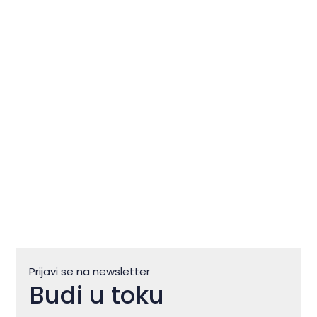
Flos Olei – Vodič koji piše
svjetske standarde maslinovog
ulja
Prijavi se na newsletter
Budi u toku