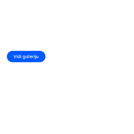
+3
Vidi galeriju