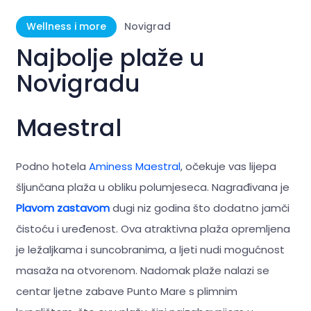
Wellness i more
Novigrad
Najbolje plaže u
Novigradu
Maestral
Podno hotela
Aminess Maestral
, očekuje vas lijepa
šljunčana plaža u obliku polumjeseca. Nagrađivana je
Plavom zastavom
dugi niz godina što dodatno jamči
čistoću i uređenost. Ova atraktivna plaža opremljena
je ležaljkama i suncobranima, a ljeti nudi mogućnost
masaža na otvorenom. Nadomak plaže nalazi se
centar ljetne zabave Punto Mare s plimnim