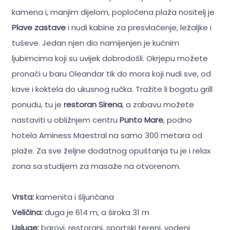
kamena i, manjim dijelom, popločena plaža nositelj je
Plave zastave
i nudi kabine za presvlačenje, ležaljke i
tuševe. Jedan njen dio namijenjen je kućnim
ljubimcima koji su uvijek dobrodošli. Okrjepu možete
pronaći u baru Oleandar tik do mora koji nudi sve, od
kave i koktela do ukusnog ručka. Tražite li bogatu grill
ponudu, tu je
restoran Sirena
, a zabavu možete
nastaviti u obližnjem centru
Punto Mare
, podno
hotela Aminess Maestral na samo 300 metara od
plaže. Za sve željne dodatnog opuštanja tu je i relax
zona sa studijem za masaže na otvorenom.
Vrsta:
kamenita i šljunčana
Veličina:
duga je 614 m, a široka 31 m
Usluge:
barovi, restorani, sportski tereni, vodeni