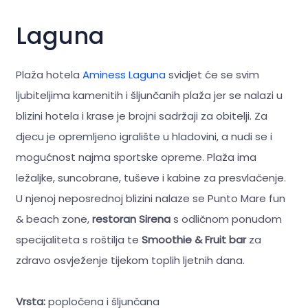
Laguna
Plaža hotela
Aminess Laguna
svidjet će se svim
ljubiteljima kamenitih i šljunčanih plaža jer se nalazi u
blizini hotela i krase je brojni sadržaji za obitelji. Za
djecu je opremljeno igralište u hladovini, a nudi se i
mogućnost najma sportske opreme. Plaža ima
ležaljke, suncobrane, tuševe i kabine za presvlačenje.
U njenoj neposrednoj blizini nalaze se Punto Mare fun
& beach zone,
restoran Sirena
s odličnom ponudom
specijaliteta s roštilja te
Smoothie & Fruit bar
za
zdravo osvježenje tijekom toplih ljetnih dana.
Vrsta:
popločena i šljunčana