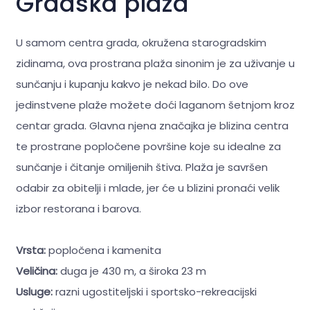
Gradska plaža
U samom centra grada, okružena starogradskim
zidinama, ova prostrana plaža sinonim je za uživanje u
sunčanju i kupanju kakvo je nekad bilo. Do ove
jedinstvene plaže možete doći laganom šetnjom kroz
centar grada. Glavna njena značajka je blizina centra
te prostrane popločene površine koje su idealne za
sunčanje i čitanje omiljenih štiva. Plaža je savršen
odabir za obitelji i mlade, jer će u blizini pronaći velik
izbor restorana i barova.
Vrsta:
popločena i kamenita
Veličina:
duga je 430 m, a široka 23 m
Usluge:
razni ugostiteljski i sportsko-rekreacijski