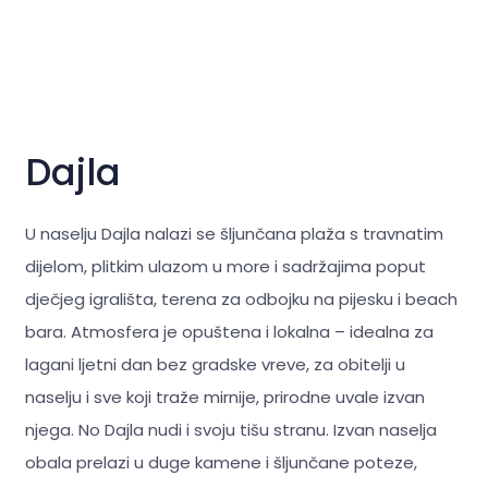
Dajla
U naselju Dajla nalazi se šljunčana plaža s travnatim
dijelom, plitkim ulazom u more i sadržajima poput
dječjeg igrališta, terena za odbojku na pijesku i beach
bara. Atmosfera je opuštena i lokalna – idealna za
lagani ljetni dan bez gradske vreve, za obitelji u
naselju i sve koji traže mirnije, prirodne uvale izvan
njega. No Dajla nudi i svoju tišu stranu. Izvan naselja
obala prelazi u duge kamene i šljunčane poteze,