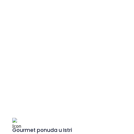
Umag
Novigrad
Gourmet ponuda u Istri