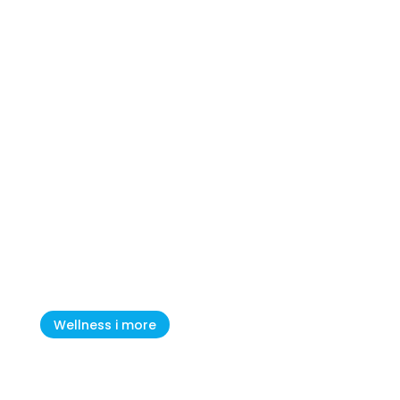
Novigrad – Cittanova: Gdje se
Istra doživljava polako i
autentično
Wellness i more