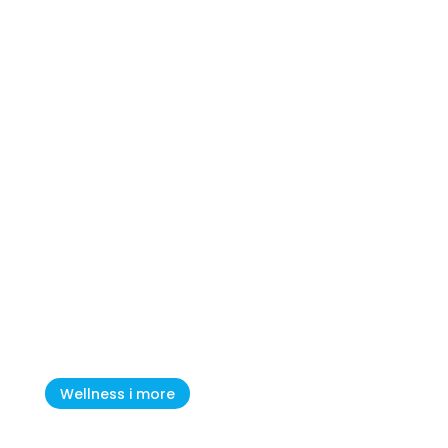
Umag(o) summer- Kolovoz
2026
Wellness i more