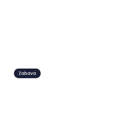
Nogomet se vraća u SZ Istru:
startale zimske pripreme
klubova
Zabava