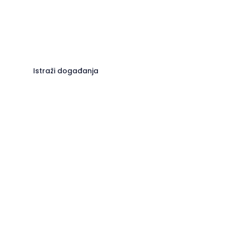
Istraži događanja
Biciklizam u SZ Istri
Informirajte se o najboljim rutama
i stazama u SZ Istri.