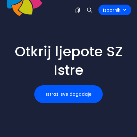
Izbornik
Otkrij ljepote SZ
Istre
Istraži sve događaje