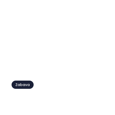
Novigrad – Cittanova: Dragulj
Mediterana
Zabava