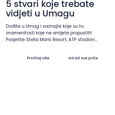
5 stvari koje trebate
vidjeti u Umagu
Dođite u Umag i saznajte koje su to
znamenitosti koje ne smijete propustiti!
Posjetite Stella Maris Resort, ATP stadion
"Goran Ivanišević", umaški mol ili glavni trg.
Pročitaj više
Istraži sve priče