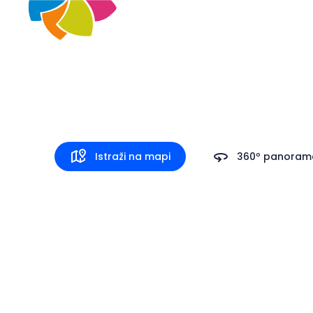
Destinacije
Što raditi
Do
Grožnja
Istraži na mapi
360º panoram