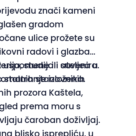
prijevodu znači kameni
roglašen gradom
očane ulice prožete su
ikovni radovi i glazba
rija, studija i ateljea u
z uspomene ili suvenira.
 stalnih stanovnika.
omatranje izloženih
enih prozora Kaštela,
ogled prema moru s
ljaju čaroban doživljaj.
na blisko isprepliću, u