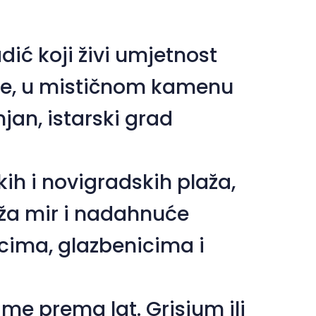
Veliki kursor
Resetiraj alate
dić koji živi umjetnost
rne, u mističnom kamenu
njan, istarski grad
h i novigradskih plaža,
uža mir i nadahnuće
acima, glazbenicima i
 ime prema lat.
Grisium
ili