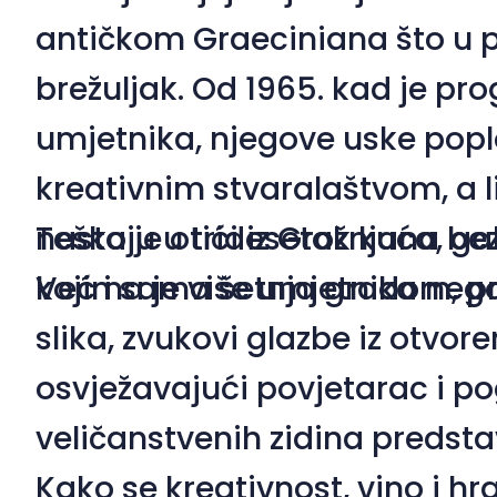
antičkom
Graeciniana
što u 
brežuljak. Od 1965. kad je p
umjetnika, njegove uske popl
kreativnim stvaralaštvom, a l
nastaju u tridesetak kuća, gale
Teško je otići iz Grožnjana be
kojima je više umjetnika nego
Već i sama šetnja gradom, pr
slika, zvukovi glazbe iz otvor
osvježavajući povjetarac i p
veličanstvenih zidina predstav
Kako se kreativnost, vino i hra