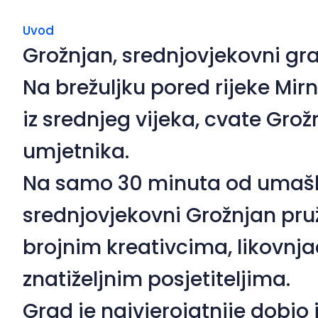
Uvod
Grožnjan, srednjovjekovni gra
Na brežuljku pored rijeke Mi
iz srednjeg vijeka, cvate Grož
umjetnika.
Na samo 30 minuta od umaški
srednjovjekovni Grožnjan pr
brojnim kreativcima, likovnj
znatiželjnim posjetiteljima.
Grad je najvjerojatnije dobio