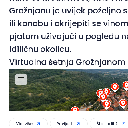
Grožnjanu je uvijek poželjno s
ili konobu i okrijepiti se vino
pjatom uživajući u pogledu 
idiličnu okolicu.
Virtualna šetnja Grožnjanom
Vidi više
Povijest
Što raditi?