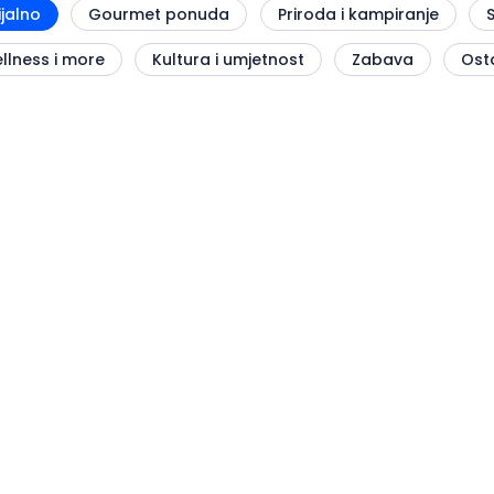
ijalno
Gourmet ponuda
Priroda i kampiranje
llness i more
Kultura i umjetnost
Zabava
Ost
Svjetski jazz festival: Jazz is
back BP