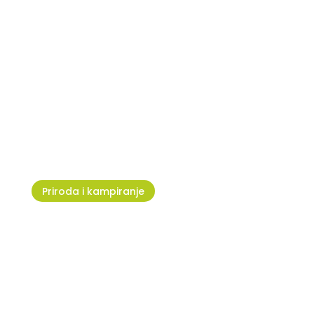
Upoznajte Adventure Park
Jangalooz Umag
Priroda i kampiranje