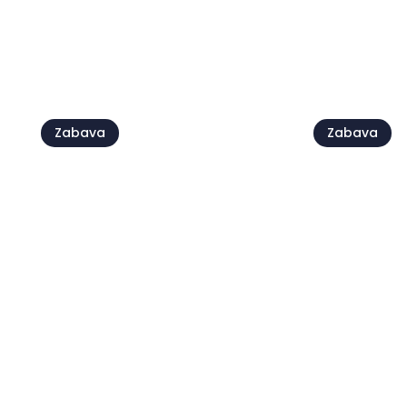
Vidi sve
Zabava
Zabava
Humanitarna fešta
Saša Mat
Moela
Petramu
22 kol
29 kol