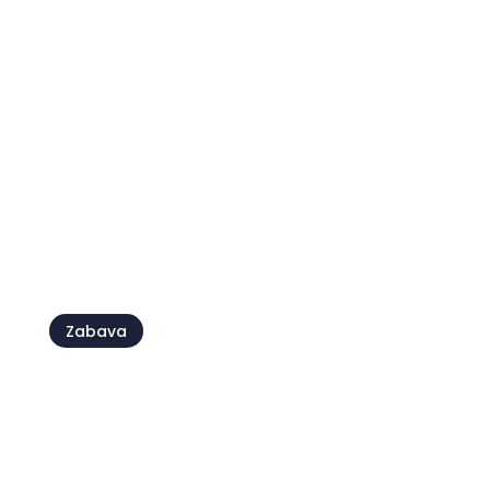
Camping Kanegra
Zabava