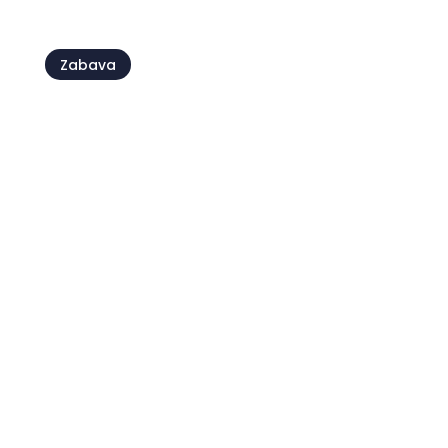
Zabava
Umaški turistički vlakić