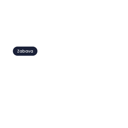
Otkrijte Hotel Pelegrin: savršen
spoj aktivnog boravka i
opuštanja
Zabava