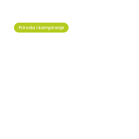
Priroda i kampiranje
Park Humagum - zeleno srce
Umaga