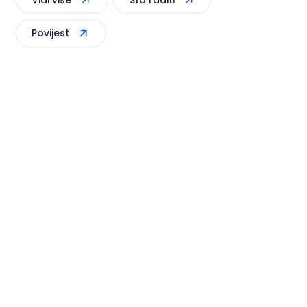
Vidi više
Što raditi
preslikava se i danas u
Povijest
venecijanskim kućama
stare gradske jezgre -
sačuvani su dijelovi zidina i
kula, ali i renesansne i
barokne zgrade i crkve...