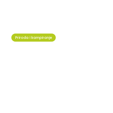
Sea Star Festival – Right Here,
Right Now
Priroda i kampiranje
Stara Savudrija: tragovima