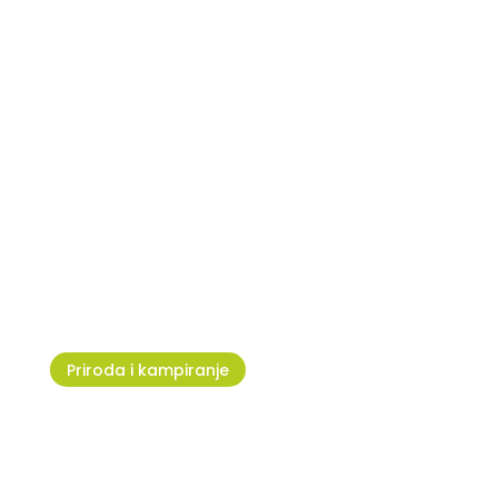
Nogometni tereni u Umagu i
Novigradu
Priroda i kampiranje