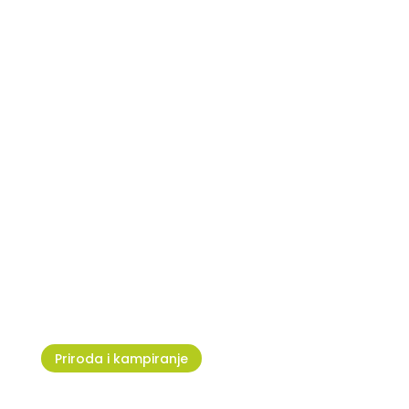
Umag Dog Shows - Mjesto
okupljanja ljubitelja pasa
Priroda i kampiranje