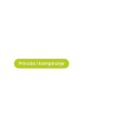
Umag Run – Kad srce diktira
tempo
Priroda i kampiranje