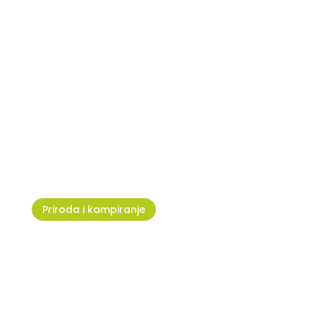
X-Forest Umag Adventure Park
- Adrenalin na najvišem nivou!
Priroda i kampiranje