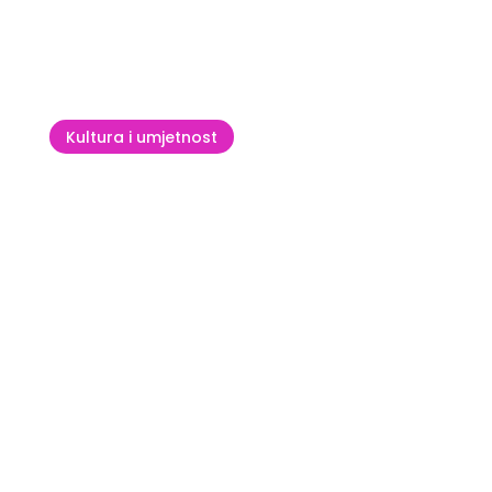
ATP Plava Laguna Croatia
Open Umag – turnir koji stvara
pobjednike
Kultura i umjetnost