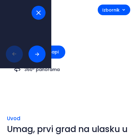
Izbornik
Umag
Istraži na mapi
360º panorama
Uvod
Umag, prvi grad na ulasku u