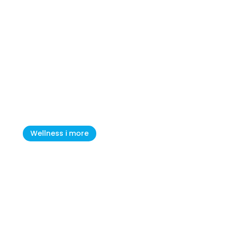
ACSI: Camping Stella Maris je
najbolji kamp za djecu u
Hrvatskoj
Wellness i more