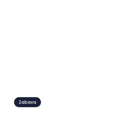
Istria Gran Fondo, više od bike
maratona
Zabava