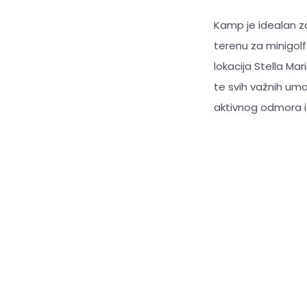
Kamp je idealan za 
terenu za minigolf
lokacija Stella Mar
te svih važnih uma
aktivnog odmora i