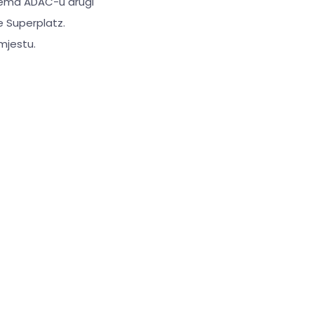
prema ADAC-u drugi
je Superplatz.
mjestu.