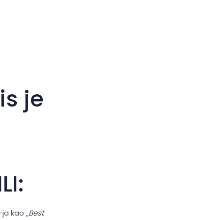
Veliki kursor
Resetiraj alate
s je
I:
ja kao „
Best