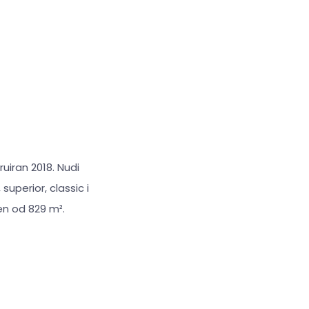
uiran 2018. Nudi
uperior, classic i
en od 829 m².