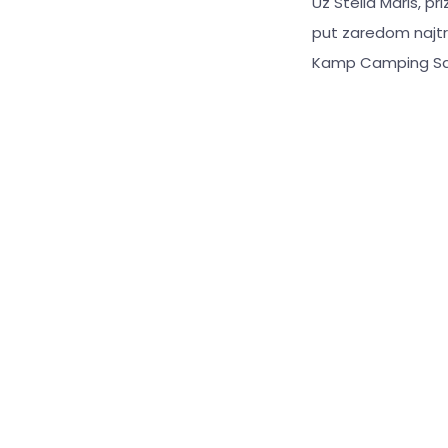
Uz Stella Maris, p
put zaredom najtr
Kamp Camping Savu