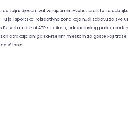
obitelji s djecom zahvaljujući mini-klubu, igralištu za odbojku
. Tu je i sportsko-rekreativna zona koja nudi zabavu za sve u
is Resorta, u blizini ATP stadiona, adrenalinskog parka, uređen
ških atrakcija čini ga savršenim mjestom za goste koji traže
 opuštanja.