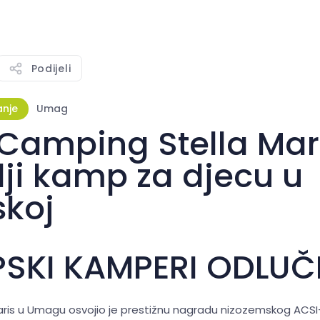
Podijeli
anje
Umag
 Camping Stella Mari
lji kamp za djecu u
skoj
SKI KAMPERI ODLUČIL
ris u Umagu osvojio je prestižnu nagradu nizozemskog ACSI-