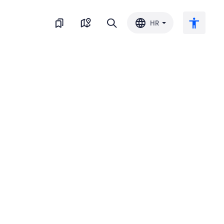
HR
Veliki tekst
Invertiraj boju
Crno-bijelo
Razmak slova
Razmak redova