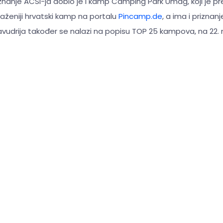
riznanje ACSI-ja dobio je i kamp Camping Park Umag, koji je 
aženiji hrvatski kamp na portalu
Pincamp.de
, a ima i priznan
drija također se nalazi na popisu TOP 25 kampova, na 22. 