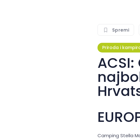
Spremi
Priroda i kampir
ACSI:
najbo
Hrvat
EUROP
Camping Stella Ma