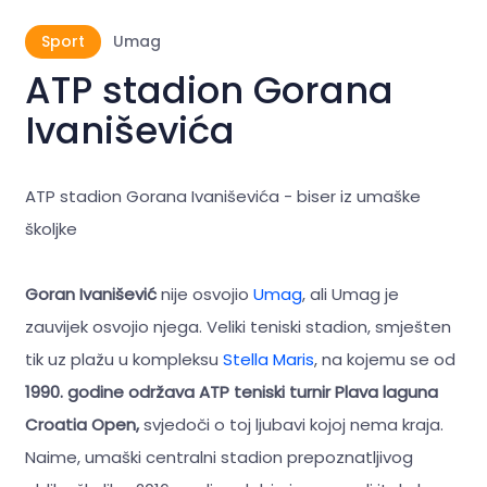
Sport
Umag
ATP stadion Gorana
Ivaniševića
ATP stadion Gorana Ivaniševića - biser iz umaške
školjke
Goran Ivanišević
nije osvojio
Umag
, ali Umag je
zauvijek osvojio njega. Veliki teniski stadion, smješten
tik uz plažu u kompleksu
Stella Maris
, na kojemu se od
1990. godine održava ATP teniski turnir Plava laguna
Croatia Open,
svjedoči o toj ljubavi kojoj nema kraja.
Naime, umaški centralni stadion prepoznatljivog