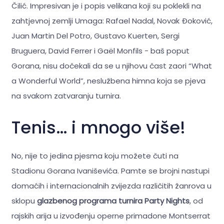
Čilić. Impresivan je i popis velikana koji su poklekli na
zahtjevnoj zemlji Umaga: Rafael Nadal, Novak Đoković,
Juan Martin Del Potro, Gustavo Kuerten, Sergi
Bruguera, David Ferrer i Gaël Monfils - baš poput
Gorana, nisu dočekali da se u njihovu čast zaori “What
a Wonderful World”, neslužbena himna koja se pjeva
na svakom zatvaranju turnira.
Tenis… i mnogo više!
No, nije to jedina pjesma koju možete čuti na
Stadionu Gorana Ivaniševića. Pamte se brojni nastupi
domaćih i internacionalnih zvijezda različitih žanrova u
sklopu
glazbenog programa turnira
Party Nights
, od
rajskih arija u izvođenju operne primadone Montserrat