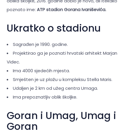
oblika školjke, 2016. godine dobio je novo, ali itekako
poznato ime:
ATP stadion Gorana Ivaniševića.
Ukratko o stadionu
Sagrađen je 1990. godine.
Projektirao ga je poznati hrvatski arhitekt Marjan
Videc.
Ima 4000 sjedećih mjesta.
Smješten je uz plažu u kompleksu Stella Maris.
Udaljen je 2 km od užeg centra Umaga.
Ima prepoznatljiv oblik školjke.
Goran i Umag, Umag i
Goran