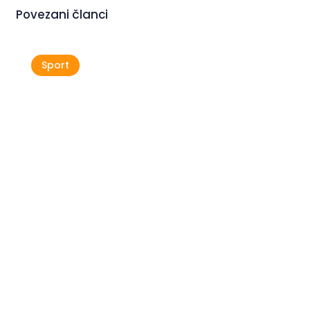
Povezani članci
Sport
Klub Motovun Off Road