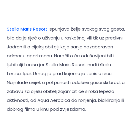
Stella Maris Resort
ispunjava želje svakog svog gosta,
bilo da je riječ o uživanju u raskošnoj vili tik uz predivni
Jadran ili o cijeloj obitelji koja sanja nezaboravan
odmor u apartmanu. Naročito će oduševljeni biti
ljubitelji tenisa jer Stella Maris Resort nudi i školu
tenisa. Ipak Umag je grad kojemu je tenis u srcu.
Najmlađe uvijek u potpunosti oduševi gusarski brod, a
zabavu za cijelu obitelj zajamčit će široka lepeza
aktivnosti, od Aqua Aerobica do ronjenja, bicikliranja ili
dobrog filma u kinu pod zvijezdama.