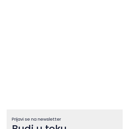
Novigrad – Cittanova: Gdje se
Istra doživljava polako i
autentično
Prijavi se na newsletter
Budi u toku