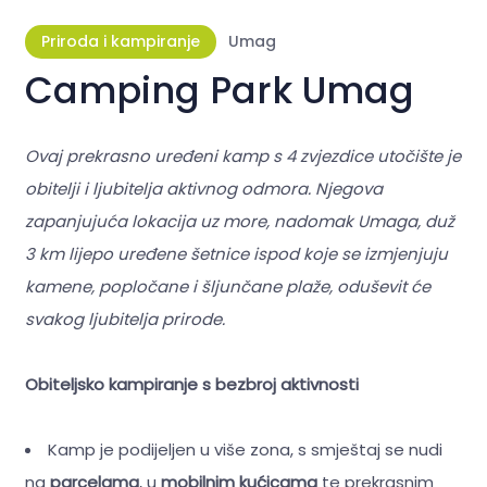
Priroda i kampiranje
Umag
Camping Park Umag
Ovaj prekrasno uređeni kamp s 4 zvjezdice utočište je
obitelji i ljubitelja aktivnog odmora. Njegova
zapanjujuća lokacija uz more, nadomak Umaga, duž
3 km lijepo uređene šetnice ispod koje se izmjenjuju
kamene, popločane i šljunčane plaže, oduševit će
svakog ljubitelja prirode.
Obiteljsko kampiranje s bezbroj aktivnosti
Kamp je podijeljen u više zona, s smještaj se nudi
na
parcelama
, u
mobilnim kućicama
te prekrasnim