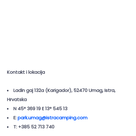
Kontakt i lokacija
Ladin gaj 132a (Karigador), 52470 Umag, Istra,
Hrvatska
N 45° 369 19 E 13° 545 13
E:
park.umag@istracamping.com
T: +385 52 713 740