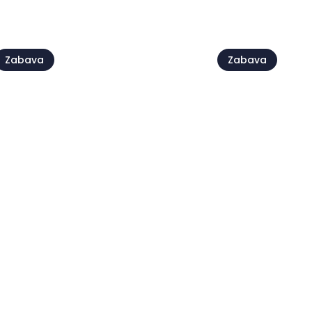
Vidi sve
Zabava
Zabava
Humanitarna fešta
Moela
Saša Matić 
2 kol
29 kol