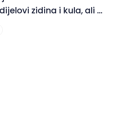
elovi zidina i kula, ali i
 crkve...