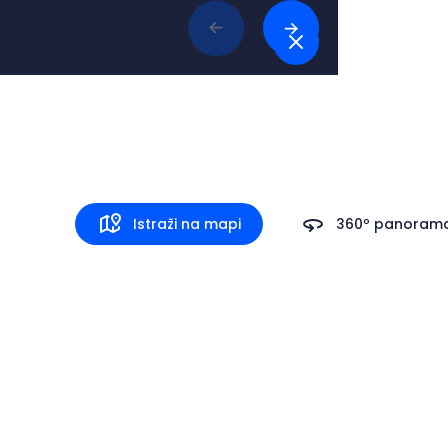
Destinacije
Što raditi
Do
Umag
Istraži na mapi
360º panoram