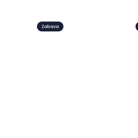
Zabava
Beach parties by
Petram
07 kol - 21 kol
2