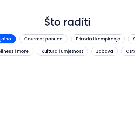
Što raditi
ijalno
Gourmet ponuda
Priroda i kampiranje
llness i more
Kultura i umjetnost
Zabava
Ost