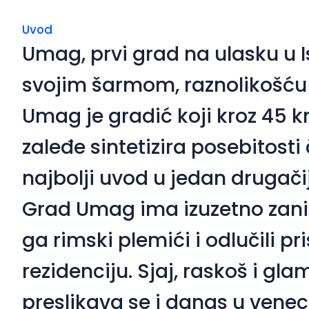
Uvod
Umag, prvi grad na ulasku u I
svojim šarmom, raznolikošću
Umag je gradić koji kroz 45 k
zaleđe sintetizira posebitosti 
najbolji uvod u jedan drugačij
Grad Umag ima izuzetno zaniml
ga rimski plemići i odlučili pri
rezidenciju. Sjaj, raskoš i gl
preslikava se i danas u vene