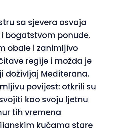
Veliki kursor
Resetiraj alate
stru sa sjevera osvaja
 i bogatstvom ponude.
m obale i zanimljivo
čitave regije i možda je
i doživljaj Mediterana.
jivu povijest: otkrili su
svojiti kao svoju ljetnu
amur tih vremena
cijanskim kućama stare