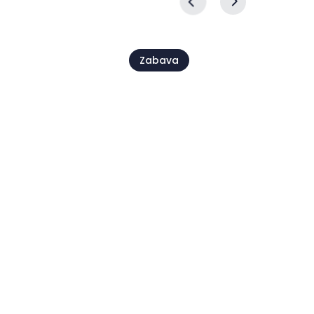
Zabava
17. Međunarodni old
u Petramu!
timer rally
12 ruj