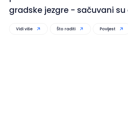
gradske jezgre - sačuvani su dij
renesansne i barokne zgrade i
Vidi više
Što raditi
Povijest