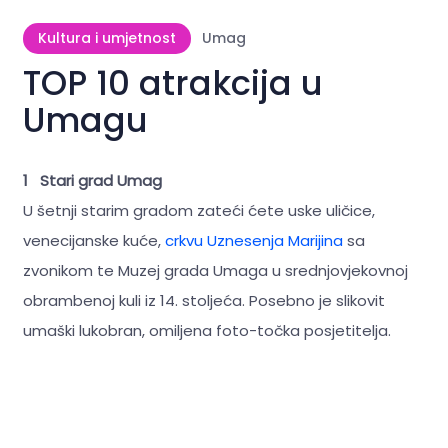
Kultura i umjetnost
Umag
TOP 10 atrakcija u
Umagu
1 Stari grad Umag
U šetnji starim gradom zateći ćete uske uličice,
venecijanske kuće,
crkvu Uznesenja Marijina
sa
zvonikom te Muzej grada Umaga u srednjovjekovnoj
obrambenoj kuli iz 14. stoljeća. Posebno je slikovit
umaški lukobran, omiljena foto-točka posjetitelja.