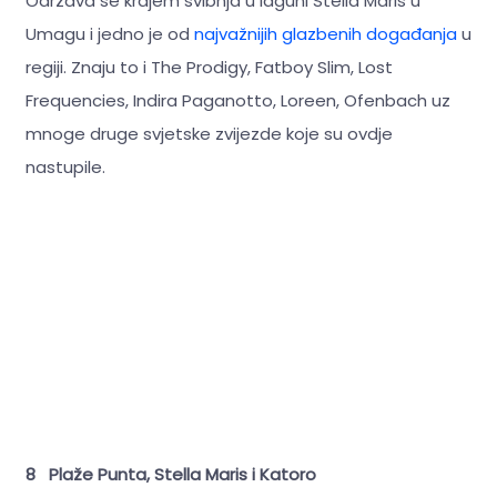
Održava se krajem svibnja u laguni Stella Maris u
Umagu i jedno je od
najvažnijih glazbenih događanja
u
regiji. Znaju to i The Prodigy, Fatboy Slim, Lost
Frequencies, Indira Paganotto, Loreen, Ofenbach uz
mnoge druge svjetske zvijezde koje su ovdje
nastupile.
8 Plaže Punta, Stella Maris i Katoro