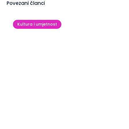
Povezani članci
Kultura i umjetnost
Crkva sv. Pelegrina u Zlatorogu:
tisućljetna priča uz more