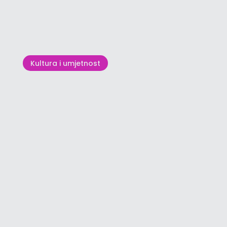
ATP Plava Laguna Croatia
Open Umag – turnir koji stvara
pobjednike
Kultura i umjetnost