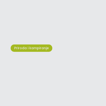
Umag Run – Kad srce diktira
tempo
Priroda i kampiranje