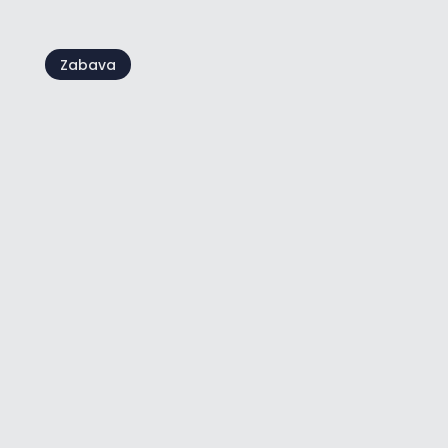
Zabava
Umaški turistički vlakić