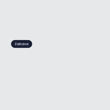
Otkrijte Hotel Pelegrin: savršen
spoj aktivnog boravka i
opuštanja
Zabava