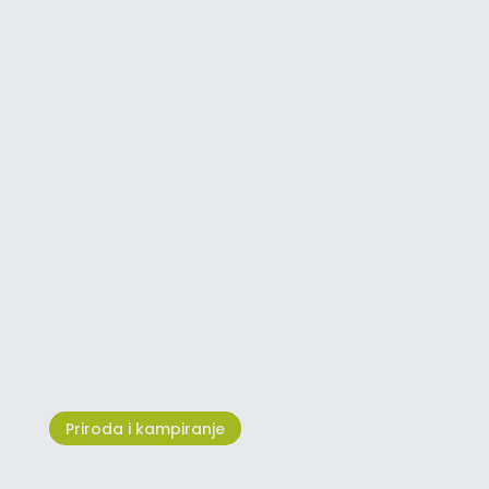
Umag Dog Shows - Mjesto
okupljanja ljubitelja pasa
Priroda i kampiranje