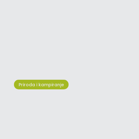
Upoznajte Adventure Park
Jangalooz Umag
Priroda i kampiranje