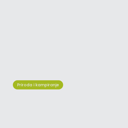
X-Forest Umag Adventure Park
- Adrenalin na najvišem nivou!
Priroda i kampiranje