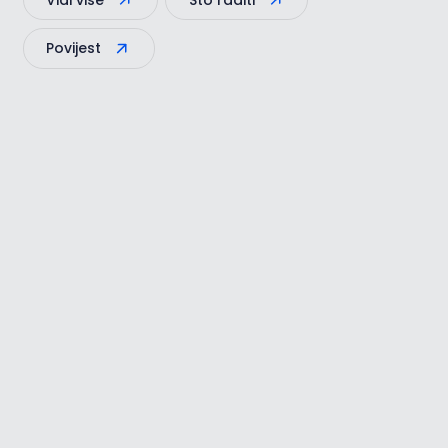
Vidi više
Što raditi
preslikava se i danas u
Povijest
venecijanskim kućama
stare gradske jezgre -
sačuvani su dijelovi zidina i
kula, ali i renesansne i
barokne zgrade i crkve...