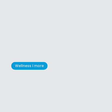
ACSI: Camping Stella Maris je
najbolji kamp za djecu u
Hrvatskoj
Wellness i more