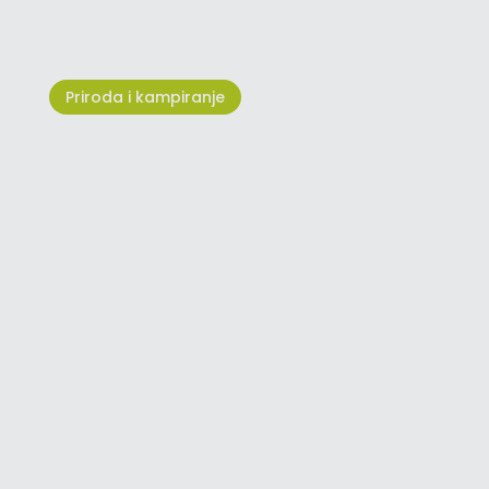
Priroda i kampiranje
Park Humagum - zeleno srce
Umaga