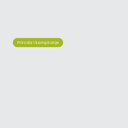
Sea Star Festival – Right Here,
Right Now
Priroda i kampiranje
Stara Savudrija: tragovima