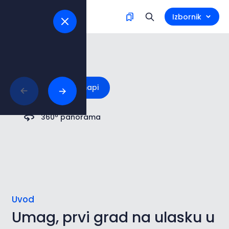
Izbornik
Umag
Istraži na mapi
360º panorama
Uvod
Umag, prvi grad na ulasku u