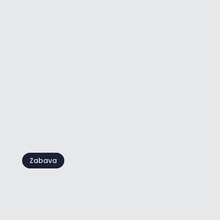
Istria Gran Fondo, više od bike
maratona
Zabava