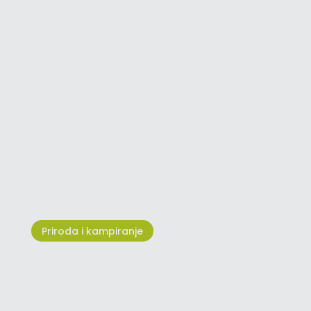
Nogometni tereni u Umagu i
Novigradu
Priroda i kampiranje