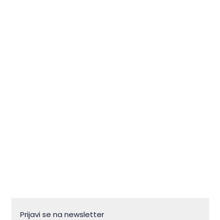
Zlatna koza u bojama
sjeverozapadne Istre
Prijavi se na newsletter