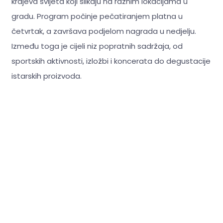
krajeva svijeta koji slikaju na raznim lokacijama u
gradu. Program počinje pečatiranjem platna u
četvrtak, a završava podjelom nagrada u nedjelju.
Između toga je cijeli niz popratnih sadržaja, od
sportskih aktivnosti, izložbi i koncerata do degustacije
istarskih proizvoda.