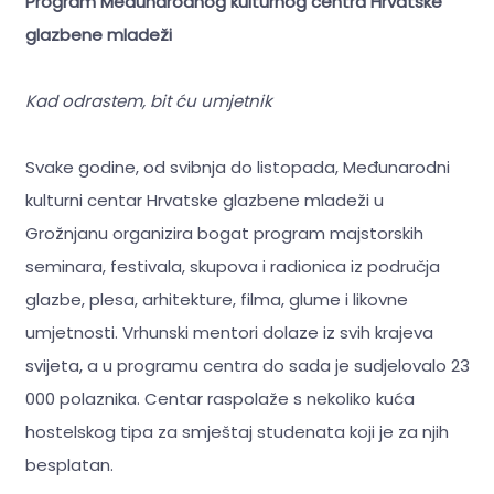
Program Međunarodnog kulturnog centra Hrvatske
glazbene mladeži
Kad odrastem, bit ću umjetnik
Svake godine, od svibnja do listopada, Međunarodni
kulturni centar Hrvatske glazbene mladeži u
Grožnjanu organizira bogat program majstorskih
seminara, festivala, skupova i radionica iz područja
glazbe, plesa, arhitekture, filma, glume i likovne
umjetnosti. Vrhunski mentori dolaze iz svih krajeva
svijeta, a u programu centra do sada je sudjelovalo 23
000 polaznika. Centar raspolaže s nekoliko kuća
hostelskog tipa za smještaj studenata koji je za njih
besplatan.