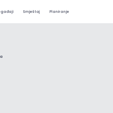
gađaji
Smještaj
Planiranje
a
ma