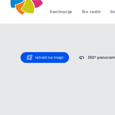
Destinacije
Što raditi
Do
Brtonigl
Istraži na mapi
360º panora