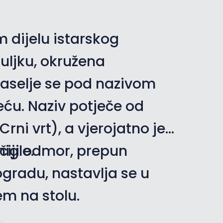
Veliki kursor
Resetiraj alate
 dijelu istarskog
uljku, okružena
Naselje se pod nazivom
eću. Naziv potječe od
rni vrt), a vjerojatno je
nigle.
čiji odmor, prepun
ogradu, nastavlja se u
m na stolu.