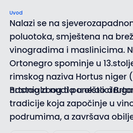
Uvod
Nalazi se na sjeverozapadnom
poluotoka, smještena na brež
vinogradima i maslinicima. 
Ortonegro
spominje u 13.stolj
rimskog naziva Hortus niger (C
nastao zbog tla u okolici Brto
Brtonigla nudi ponešto druga
tradicije koja započinje u vin
podrumima, a završava obilje