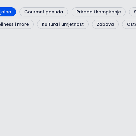
ijalno
Gourmet ponuda
Priroda i kampiranje
llness i more
Kultura i umjetnost
Zabava
Ost
Maison Chic - čar lokalnog