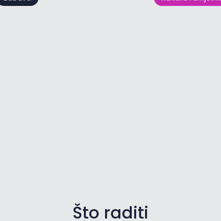
Brtonigla 
Fešta Sv. Roka
TUNES
4 kol - 16 kol
05 ruj - 06 ruj
Što raditi