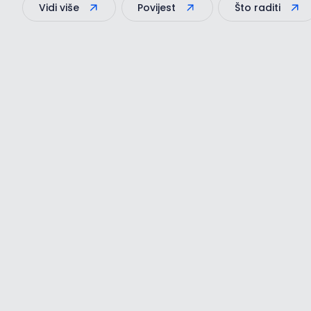
Vidi više
Povijest
Što raditi