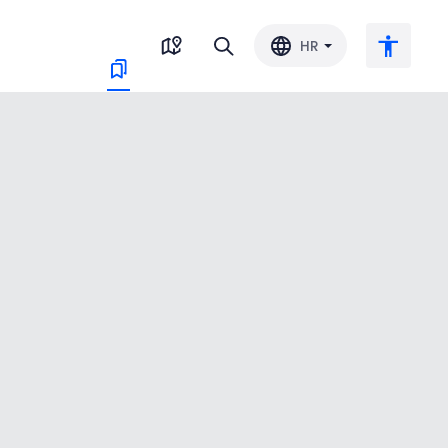
HR
Veliki tekst
Invertiraj boju
Crno-bijelo
Razmak slova
Razmak redova