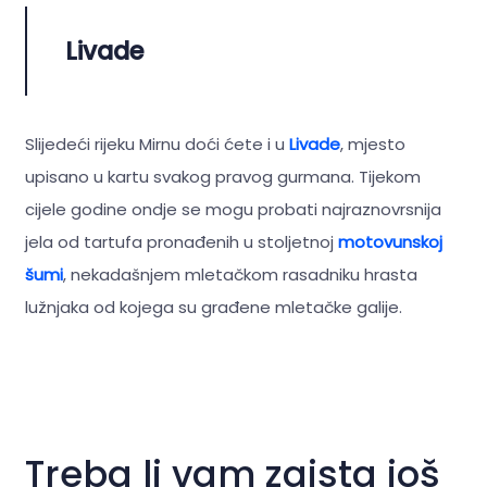
Livade
Slijedeći rijeku Mirnu doći ćete i u
Livade
, mjesto
upisano u kartu svakog pravog gurmana. Tijekom
cijele godine ondje se mogu probati najraznovrsnija
jela od tartufa pronađenih u stoljetnoj
motovunskoj
šumi
, nekadašnjem mletačkom rasadniku hrasta
lužnjaka od kojega su građene mletačke galije.
Treba li vam zaista još