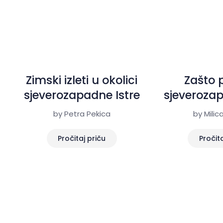
Zimski izleti u okolici
Zašto p
sjeverozapadne Istre
sjeverozap
zi
by Petra Pekica
by Milic
Pročitaj priču
Pročita