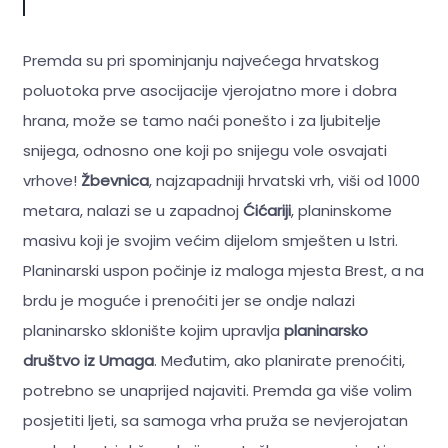
Premda su pri spominjanju najvećega hrvatskog
poluotoka prve asocijacije vjerojatno more i dobra
hrana, može se tamo naći ponešto i za ljubitelje
snijega, odnosno one koji po snijegu vole osvajati
vrhove!
Žbevnica
, najzapadniji hrvatski vrh, viši od 1000
metara, nalazi se u zapadnoj
Ćićariji
, planinskome
masivu koji je svojim većim dijelom smješten u Istri.
Planinarski uspon počinje iz maloga mjesta Brest, a na
brdu je moguće i prenoćiti jer se ondje nalazi
planinarsko sklonište kojim upravlja
planinarsko
društvo iz Umaga
. Međutim, ako planirate prenoćiti,
potrebno se unaprijed najaviti. Premda ga više volim
posjetiti ljeti, sa samoga vrha pruža se nevjerojatan