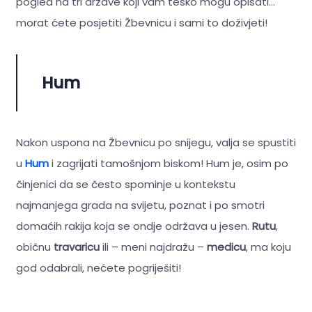
pogled na tri države koji vam teško mogu opisati…
morat ćete posjetiti Žbevnicu i sami to doživjeti!
Hum
Nakon uspona na Žbevnicu po snijegu, valja se spustiti
u
Hum
i zagrijati tamošnjom biskom! Hum je, osim po
činjenici da se često spominje u kontekstu
najmanjega grada na svijetu, poznat i po smotri
domaćih rakija koja se ondje održava u jesen.
Rutu
,
običnu
travaricu
ili – meni najdražu –
medicu
, ma koju
god odabrali, nećete pogriješiti!