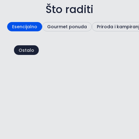
Što raditi
Esencijalno
Gourmet ponuda
Priroda i kampiran
Ostalo