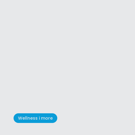
Grožnjan - grad umjetnika i
glazbe
Wellness i more