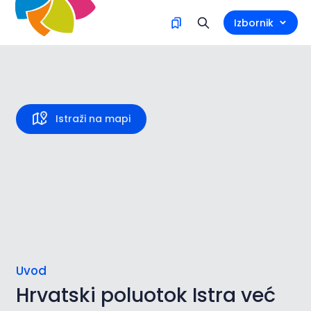
Izbornik
Istra
Istraži na mapi
Uvod
Hrvatski poluotok Istra već