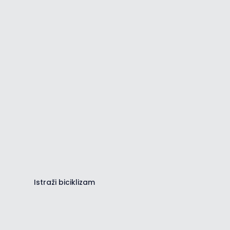
Biciklizam u SZ Istri
Informirajte se o najboljim rutama
i stazama u SZ Istri.
Istraži biciklizam