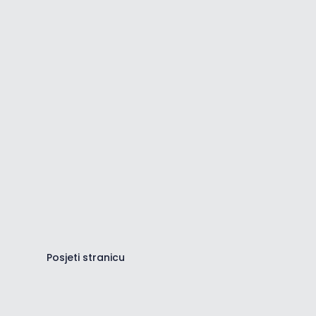
Centar za informacije
Pregledaj sve važne informacije
vezane za destinaciju.
Posjeti stranicu