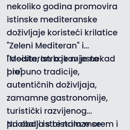
nekoliko godina promovira
istinske mediteranske
doživljaje koristeći krilatice
"Zeleni Mediteran" i
"Mediteran kakav je nekad
I doista, Istra je mjesto
bio".
prepuno tradicije,
autentičnih doživljaja,
zamamne gastronomije,
turistički razvijenog
priobalja s bistrim morem i
Na obali istre nalaze se