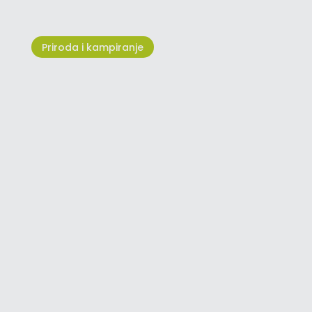
Priroda i kampiranje
Najbolje vrijeme za posjet
sjeverozapadnoj Istri