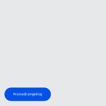
Umag
Novigrad
Pronađi smještaj