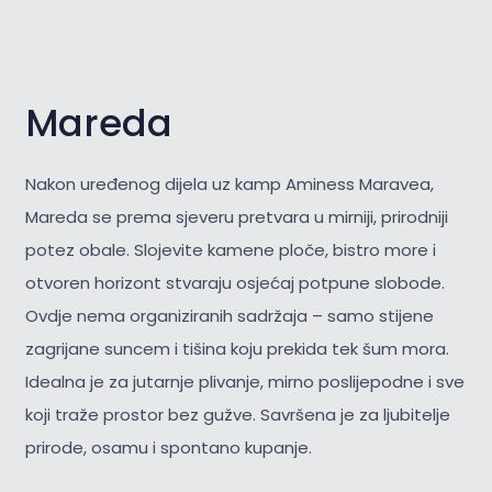
Mareda
Nakon uređenog dijela uz kamp Aminess Maravea,
Mareda se prema sjeveru pretvara u mirniji, prirodniji
potez obale. Slojevite kamene ploče, bistro more i
otvoren horizont stvaraju osjećaj potpune slobode.
Ovdje nema organiziranih sadržaja – samo stijene
zagrijane suncem i tišina koju prekida tek šum mora.
Idealna je za jutarnje plivanje, mirno poslijepodne i sve
koji traže prostor bez gužve. Savršena je za
ljubitelje
prirode, osamu i spontano kupanje.