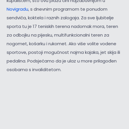
kupalištem, što ovu plažu čini najzabavnijom u
Novigradu
, s dnevnim programom te ponudom
sendviča, koktela i raznih zalogaja. Za sve ljubitelje
sporta tu je 17 teniskih terena nadomak mora, teren
za odbojku na pijesku, multifunkcionalni teren za
nogomet, košarku i rukomet. Ako više volite vodene
sportove, postoji mogućnost najma kajaka, jet skija ili
pedalina. Podsjećamo da je ulaz u more prilagođen
osobama s invaliditetom.