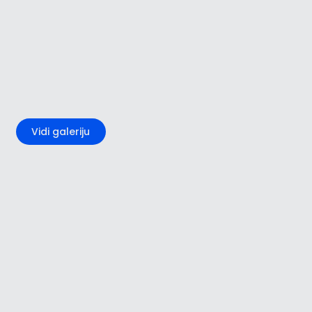
+3
Vidi galeriju