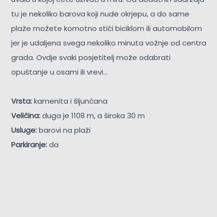
tu je nekoliko barova koji nude okrjepu, a do same
plaže možete komotno stići biciklom ili automobilom
jer je udaljena svega nekoliko minuta vožnje od centra
grada. Ovdje svaki posjetitelj može odabrati
opuštanje u osami ili vrevi...
Vrsta:
kamenita i šljunčana
Veličina:
duga je 1108 m, a široka 30 m
Usluge:
barovi na plaži
Parkiranje:
da