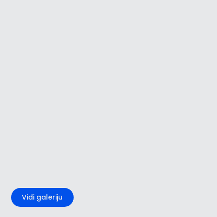
+3
Vidi galeriju