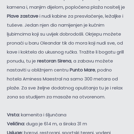
kamena i, manjim dijelom, popločena plaža nositelj je
Plave zastave
i nudi kabine za presvlačenje, ležaljke i
tuševe. Jedan njen dio namijenjen je kućnim
ljubimcima koji su uvijek dobrodošli. Okrjepu možete
pronaći u baru Oleandar tik do mora koji nudi sve, od
kave i koktela do ukusnog ručka. Tražite li bogatu grill
ponudu, tu je
restoran Sirena
, a zabavu možete
nastaviti u obližnjem centru
Punto Mare
, podno
hotela Aminess Maestral na samo 300 metara od
plaže. Za sve željne dodatnog opuštanja tu je i relax
zona sa studijem za masaže na otvorenom.
Vrsta:
kamenita i šljunčana
Veličina:
duga je 614 m, a široka 31 m
Usluge:
barovi, restorani, sportski tereni, vodeni