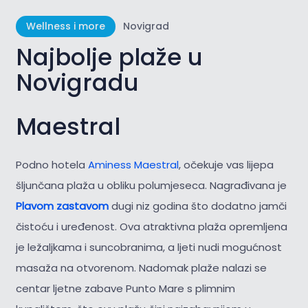
Wellness i more
Novigrad
Najbolje plaže u
Novigradu
Maestral
Podno hotela
Aminess Maestral
, očekuje vas lijepa
šljunčana plaža u obliku polumjeseca. Nagrađivana je
Plavom zastavom
dugi niz godina što dodatno jamči
čistoću i uređenost. Ova atraktivna plaža opremljena
je ležaljkama i suncobranima, a ljeti nudi mogućnost
masaža na otvorenom. Nadomak plaže nalazi se
centar ljetne zabave Punto Mare s plimnim