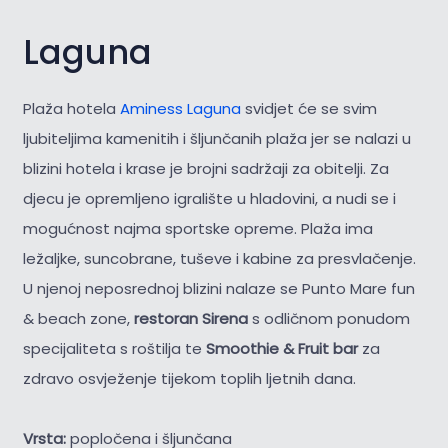
Laguna
Plaža hotela
Aminess Laguna
svidjet će se svim
ljubiteljima kamenitih i šljunčanih plaža jer se nalazi u
blizini hotela i krase je brojni sadržaji za obitelji. Za
djecu je opremljeno igralište u hladovini, a nudi se i
mogućnost najma sportske opreme. Plaža ima
ležaljke, suncobrane, tuševe i kabine za presvlačenje.
U njenoj neposrednoj blizini nalaze se Punto Mare fun
& beach zone,
restoran Sirena
s odličnom ponudom
specijaliteta s roštilja te
Smoothie & Fruit bar
za
zdravo osvježenje tijekom toplih ljetnih dana.
Vrsta:
popločena i šljunčana