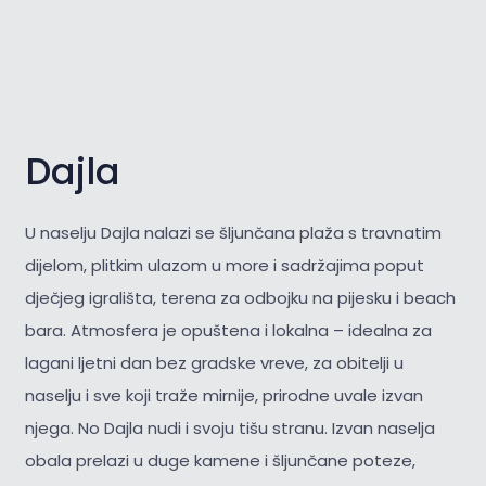
Dajla
U naselju Dajla nalazi se šljunčana plaža s travnatim
dijelom, plitkim ulazom u more i sadržajima poput
dječjeg igrališta, terena za odbojku na pijesku i beach
bara. Atmosfera je opuštena i lokalna – idealna za
lagani ljetni dan bez gradske vreve, za obitelji u
naselju i sve koji traže mirnije, prirodne uvale izvan
njega. No Dajla nudi i svoju tišu stranu. Izvan naselja
obala prelazi u duge kamene i šljunčane poteze,