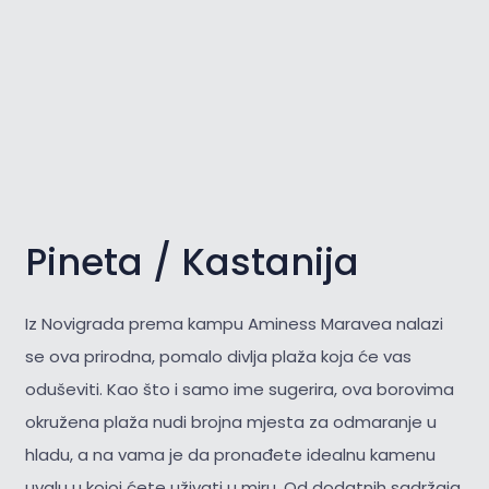
Pineta / Kastanija
Iz Novigrada prema kampu Aminess Maravea nalazi
se ova prirodna, pomalo divlja plaža koja će vas
oduševiti. Kao što i samo ime sugerira, ova borovima
okružena plaža nudi brojna mjesta za odmaranje u
hladu, a na vama je da pronađete idealnu kamenu
uvalu u kojoj ćete uživati u miru. Od dodatnih sadržaja