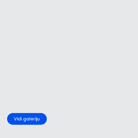
+5
Vidi galeriju