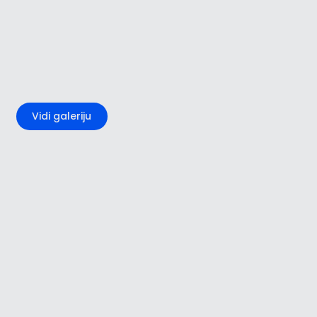
+4
Vidi galeriju