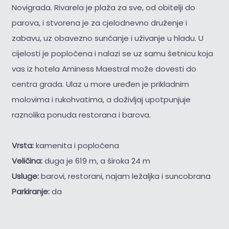
Novigrada. Rivarela je plaža za sve, od obitelji do
parova, i stvorena je za cjelodnevno druženje i
zabavu, uz obavezno sunčanje i uživanje u hladu. U
cijelosti je popločena i nalazi se uz samu šetnicu koja
vas iz hotela Aminess Maestral može dovesti do
centra grada. Ulaz u more uređen je prikladnim
molovima i rukohvatima, a doživljaj upotpunjuje
raznolika ponuda restorana i barova.
Vrsta:
kamenita i popločena
Veličina:
duga je 619 m, a široka 24 m
Usluge:
barovi, restorani, najam ležaljka i suncobrana
Parkiranje:
da