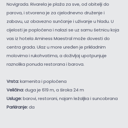
Novigrada. Rivarela je plaža za sve, od obitelji do
parova, i stvorena je za cjelodnevno druženje i
zabavu, uz obavezno sunčanje i uživanje u hladu. U
cijelosti je popločena i nalazi se uz samu šetnicu koja
vas iz hotela Aminess Maestral može dovesti do
centra grada. Ulaz u more uređen je prikladnim
molovima i rukohvatima, a doživljaj upotpunjuje
raznolika ponuda restorana i barova.
Vrsta:
kamenita i popločena
Veličina:
duga je 619 m, a široka 24 m
Usluge:
barovi, restorani, najam ležaljka i suncobrana
Parkiranje:
da