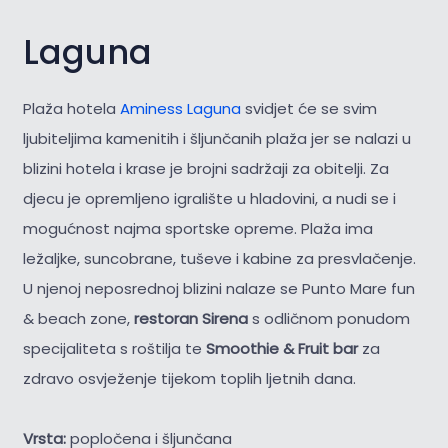
Laguna
Plaža hotela
Aminess Laguna
svidjet će se svim
ljubiteljima kamenitih i šljunčanih plaža jer se nalazi u
blizini hotela i krase je brojni sadržaji za obitelji. Za
djecu je opremljeno igralište u hladovini, a nudi se i
mogućnost najma sportske opreme. Plaža ima
ležaljke, suncobrane, tuševe i kabine za presvlačenje.
U njenoj neposrednoj blizini nalaze se Punto Mare fun
& beach zone,
restoran Sirena
s odličnom ponudom
specijaliteta s roštilja te
Smoothie & Fruit bar
za
zdravo osvježenje tijekom toplih ljetnih dana.
Vrsta:
popločena i šljunčana