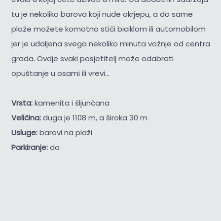
tu je nekoliko barova koji nude okrjepu, a do same
plaže možete komotno stići biciklom ili automobilom
jer je udaljena svega nekoliko minuta vožnje od centra
grada. Ovdje svaki posjetitelj može odabrati
opuštanje u osami ili vrevi...
Vrsta:
kamenita i šljunčana
Veličina:
duga je 1108 m, a široka 30 m
Usluge:
barovi na plaži
Parkiranje:
da