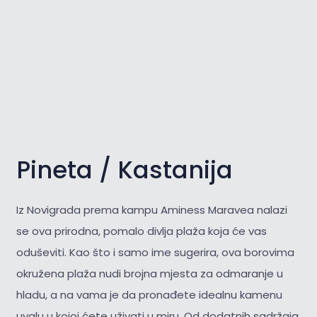
Pineta / Kastanija
Iz Novigrada prema kampu Aminess Maravea nalazi
se ova prirodna, pomalo divlja plaža koja će vas
oduševiti. Kao što i samo ime sugerira, ova borovima
okružena plaža nudi brojna mjesta za odmaranje u
hladu, a na vama je da pronađete idealnu kamenu
uvalu u kojoj ćete uživati u miru. Od dodatnih sadržaja