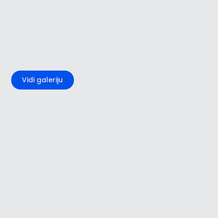
+4
Vidi galeriju