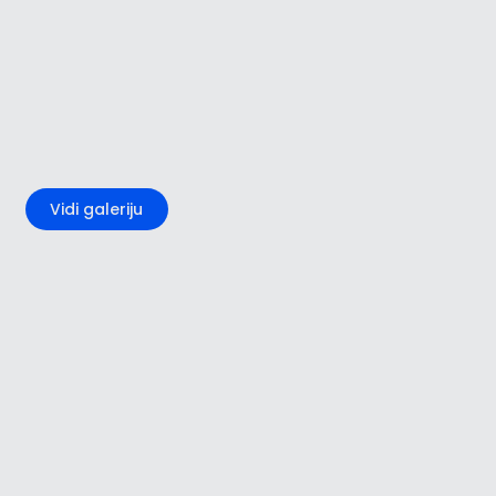
+3
Vidi galeriju