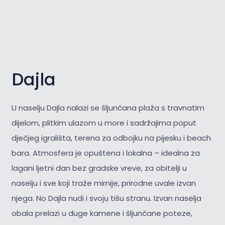
Dajla
U naselju Dajla nalazi se šljunčana plaža s travnatim
dijelom, plitkim ulazom u more i sadržajima poput
dječjeg igrališta, terena za odbojku na pijesku i beach
bara. Atmosfera je opuštena i lokalna – idealna za
lagani ljetni dan bez gradske vreve, za obitelji u
naselju i sve koji traže mirnije, prirodne uvale izvan
njega. No Dajla nudi i svoju tišu stranu. Izvan naselja
obala prelazi u duge kamene i šljunčane poteze,