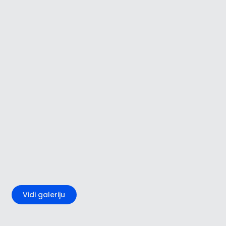
+5
Vidi galeriju