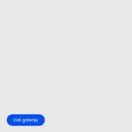
+3
Vidi galeriju