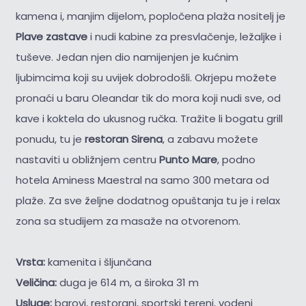
kamena i, manjim dijelom, popločena plaža nositelj je
Plave zastave
i nudi kabine za presvlačenje, ležaljke i
tuševe. Jedan njen dio namijenjen je kućnim
ljubimcima koji su uvijek dobrodošli. Okrjepu možete
pronaći u baru Oleandar tik do mora koji nudi sve, od
kave i koktela do ukusnog ručka. Tražite li bogatu grill
ponudu, tu je
restoran Sirena
, a zabavu možete
nastaviti u obližnjem centru
Punto Mare
, podno
hotela Aminess Maestral na samo 300 metara od
plaže. Za sve željne dodatnog opuštanja tu je i relax
zona sa studijem za masaže na otvorenom.
Vrsta:
kamenita i šljunčana
Veličina:
duga je 614 m, a široka 31 m
Usluge:
barovi, restorani, sportski tereni, vodeni