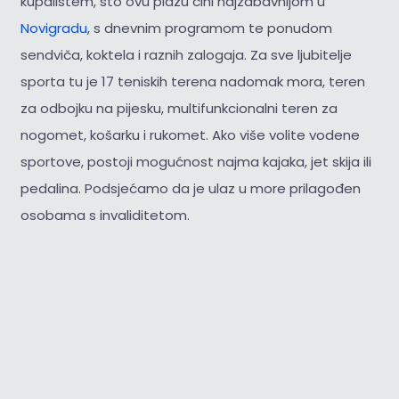
kupalištem, što ovu plažu čini najzabavnijom u
Novigradu
, s dnevnim programom te ponudom
sendviča, koktela i raznih zalogaja. Za sve ljubitelje
sporta tu je 17 teniskih terena nadomak mora, teren
za odbojku na pijesku, multifunkcionalni teren za
nogomet, košarku i rukomet. Ako više volite vodene
sportove, postoji mogućnost najma kajaka, jet skija ili
pedalina. Podsjećamo da je ulaz u more prilagođen
osobama s invaliditetom.