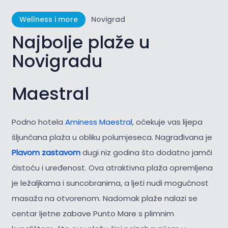
Wellness i more
Novigrad
Najbolje plaže u
Novigradu
Maestral
Podno hotela
Aminess Maestral
, očekuje vas lijepa
šljunčana plaža u obliku polumjeseca. Nagrađivana je
Plavom zastavom
dugi niz godina što dodatno jamči
čistoću i uređenost. Ova atraktivna plaža opremljena
je ležaljkama i suncobranima, a ljeti nudi mogućnost
masaža na otvorenom. Nadomak plaže nalazi se
centar ljetne zabave Punto Mare s plimnim