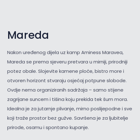
Mareda
Nakon uređenog dijela uz kamp Aminess Maravea,
Mareda se prema sjeveru pretvara u mirniji, prirodniji
potez obale. Slojevite kamene ploče, bistro more i
otvoren horizont stvaraju osjećaj potpune slobode.
Ovdje nema organiziranih sadržaja – samo stijene
zagrijane suncem i tišina koju prekida tek šum mora.
Idealna je za jutarnje plivanje, mirno poslijepodne i sve
koji traže prostor bez gužve. Savršena je za
ljubitelje
prirode, osamu i spontano kupanje.