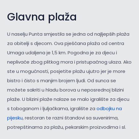
Glavna plaža
U naselju Punta smjestila se jedna od najljepših plaža
za obitelji s djecom. Ova pješčana plaža od centra
Umaga udaljena je 1,5 km. Pogodna je za djecu i
neplivače zbog plitkog mora i pristupačnog ulaza. Ako
ste u mogućnosti, posjetite plažu ujutro jer je more
bistro i čisto s manjim brojem ljudi. Od sunca se
možete sakriti u hladu borova u neposrednoj blizini
plaže. U blizini plaže nalaze se malo igralište za djecu
s toboganom i ljuljačkama, igralište za
odbojku na
pijesku
, restoran te razni štandovi sa suvenirima,
potrepštinama za plažu, pekarskim proizvodima i sl.