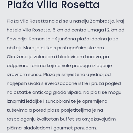
Plaža Villa Rosetta
Plaža Villa Rosetta nalazi se u naselju Zambratija, kraj
hotela Villa Rosetta, 5 km od centra Umaga i 2 km od
Savudrije. Kamenito - šljunčana plaža idealna je za
obitelji. More je plitko s pristupačnim ulazom.
Okružena je zelenilom i hladovinom borova, pa
odgovara i onima koji ne vole predugo izlaganje
izravnom suncu. Plaža je smještena u jednoj od
najljepših uvala sjeverozapadne istre i pruža pogled
na ostatke antičkog grada Sipara. Na plaži se mogu
iznajmiti ležaljke i suncobrani te je opremljena
tuševima a pored plaže posjetiteljima je na
raspolaganju kvalitetan buffet sa osvježavajućim
pićima, sladoledom i gourmet ponudom.