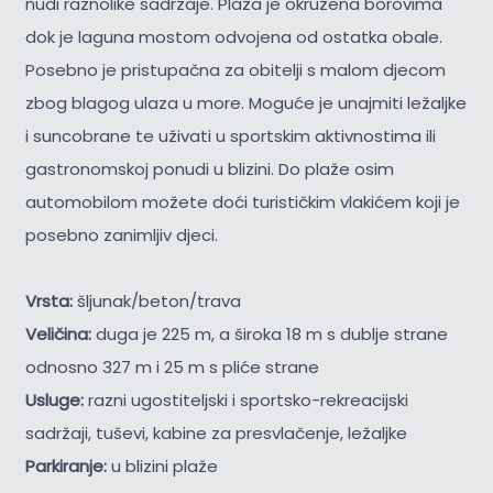
nudi raznolike sadržaje. Plaža je okružena borovima
dok je laguna mostom odvojena od ostatka obale.
Posebno je pristupačna za obitelji s malom djecom
zbog blagog ulaza u more. Moguće je unajmiti ležaljke
i suncobrane te uživati u sportskim aktivnostima ili
gastronomskoj ponudi u blizini. Do plaže osim
automobilom možete doći turističkim vlakićem koji je
posebno zanimljiv djeci.
Vrsta:
šljunak/beton/trava
Veličina:
duga je 225 m, a široka 18 m s dublje strane
odnosno 327 m i 25 m s pliće strane
Usluge:
razni ugostiteljski i sportsko-rekreacijski
sadržaji, tuševi, kabine za presvlačenje, ležaljke
Parkiranje:
u blizini plaže