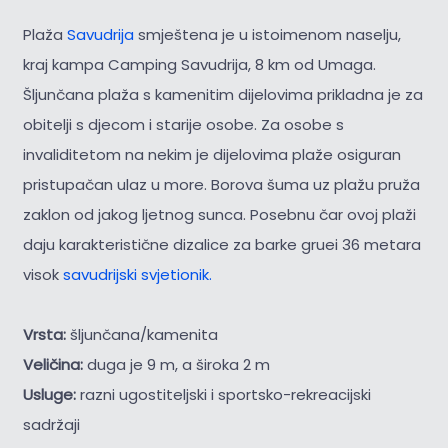
Plaža
Savudrija
smještena je u istoimenom naselju,
kraj kampa Camping Savudrija, 8 km od Umaga.
Šljunčana plaža s kamenitim dijelovima prikladna je za
obitelji s djecom i starije osobe. Za osobe s
invaliditetom na nekim je dijelovima plaže osiguran
pristupačan ulaz u more. Borova šuma uz plažu pruža
zaklon od jakog ljetnog sunca. Posebnu čar ovoj plaži
daju karakteristične dizalice za barke gruei 36 metara
visok
savudrijski svjetionik.
Vrsta:
šljunčana/kamenita
Veličina:
duga je 9 m, a široka 2 m
Usluge:
razni ugostiteljski i sportsko-rekreacijski
sadržaji