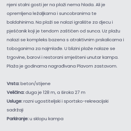
njeni stalni gosti jer na plaži nema hlada. Ali je
opremljena ležaljkama i suncobranima te
baldahinima. Na plaži se nalazi igralište za djecu i
pješčanik koji je tendom zaštićen od sunca. Uz plažu
nalazi se kompleks bazena s atraktivnim prskalicama i
toboganima za najmlađe. U blizini plaže nalaze se
trgovine, barovi i restorani smješteni unutar kampa.
Plaža je godinama nagrađivana Plavom zastavom.
Vrsta:
beton/stijene
Veličina:
duga je 128 m, a široka 27 m
Usluge:
razni ugostiteljski i sportsko-rekreacijski
sadržaji
Parkiranje:
u sklopu kampa