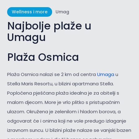
Wellness i more
Umag
Najbolje plaže u
Umagu
Plaža Osmica
Plaža Osmica nalazi se 2 km od centra
Umaga
u
Stella Maris Resortu, u blizini apartmana Stella.
Popločena pješčana plaža idealna je za obitelji s
malom djecom. More je vrlo plitko s pristupačnim
ulazom. Okružena je zelenilom i hladom borova, a
odgovarat će i onima koji ne vole predugo izlaganje
izravnom suncu. U blizini plaže nalaze se vanjski bazen