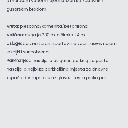
s morskom vodom i dječji bazen sa zabavnim
gusarskim brodom.
Vrsta:
pješčana/kamenita/betonirana
Veličina:
duga je 230 m, a široka 24 m
Usluge:
bar, restoran, sportovi na vodi, tuševi, najam
ležaljki i suncobrana
Parkiranje:
u naselju je osiguran parking za goste
naselja, a najbliža parkirališna mjesta za dnevne
kupače dostupna su uz glavnu cestu preko puta.