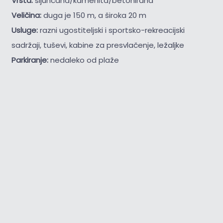
Vrsta:
šljunčana/kamenita/betonirana
Veličina:
duga je 150 m, a široka 20 m
Usluge:
razni ugostiteljski i sportsko-rekreacijski
sadržaji, tuševi, kabine za presvlačenje, ležaljke
Parkiranje:
nedaleko od plaže