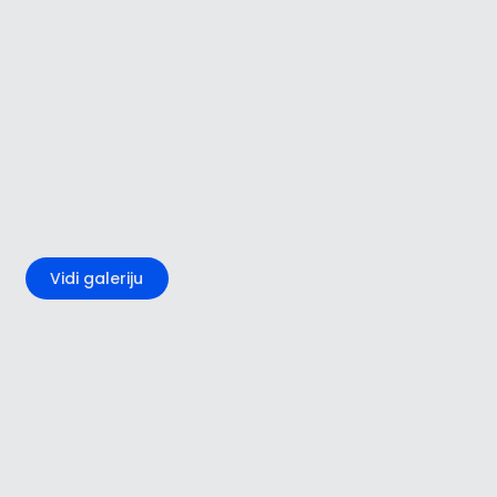
+2
Vidi galeriju