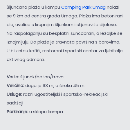
Šljunčana plaža u kampu
Camping Park Umag
nalazi
se 9 km od centra grada Umaga. Plaža ima betonirani
dio, uvalice s krupnijim šljunkom i stjenovite dijelove.
Na raspolaganju su besplatni suncobrani, a ležaljke se
iznajmljuju. Do plaže je travnata površina s borovima.
U blizini su kafići, restorani i sportski centar za ljubitelje
aktivnog odmora.
Vrsta:
šljunak/beton/trava
Veličina:
duga je 63 m, a široka 45 m
Usluge:
razni ugostiteljski i sportsko-rekreacijski
sadržaji
Parkiranje:
u sklopu kampa