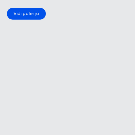
+2
Vidi galeriju