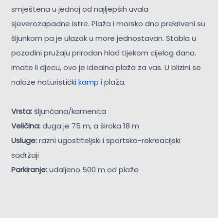
smještena u jednoj od najljepših uvala
sjeverozapadne Istre. Plaža i morsko dno prekriveni su
šljunkom pa je ulazak u more jednostavan. Stabla u
pozadini pružaju prirodan hlad tijekom cijelog dana.
Imate li djecu, ovo je idealna plaža za vas. U blizini se
nalaze naturistički
kamp
i plaža.
Vrsta:
šljunčana/kamenita
Veličina:
duga je 75 m, a široka 18 m
Usluge:
razni ugostiteljski i sportsko-rekreacijski
sadržaji
Parkiranje:
udaljeno 500 m od plaže