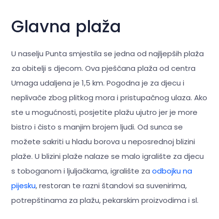
Glavna plaža
U naselju Punta smjestila se jedna od najljepših plaža
za obitelji s djecom. Ova pješčana plaža od centra
Umaga udaljena je 1,5 km. Pogodna je za djecu i
neplivače zbog plitkog mora i pristupačnog ulaza. Ako
ste u mogućnosti, posjetite plažu ujutro jer je more
bistro i čisto s manjim brojem ljudi. Od sunca se
možete sakriti u hladu borova u neposrednoj blizini
plaže. U blizini plaže nalaze se malo igralište za djecu
s toboganom i ljuljačkama, igralište za
odbojku na
pijesku
, restoran te razni štandovi sa suvenirima,
potrepštinama za plažu, pekarskim proizvodima i sl.