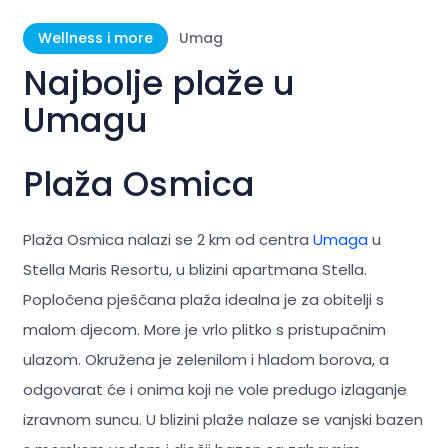
Wellness i more
Umag
Najbolje plaže u
Umagu
Plaža Osmica
Plaža Osmica nalazi se 2 km od centra
Umaga
u
Stella Maris Resortu, u blizini apartmana Stella.
Popločena pješčana plaža idealna je za obitelji s
malom djecom. More je vrlo plitko s pristupačnim
ulazom. Okružena je zelenilom i hladom borova, a
odgovarat će i onima koji ne vole predugo izlaganje
izravnom suncu. U blizini plaže nalaze se vanjski bazen