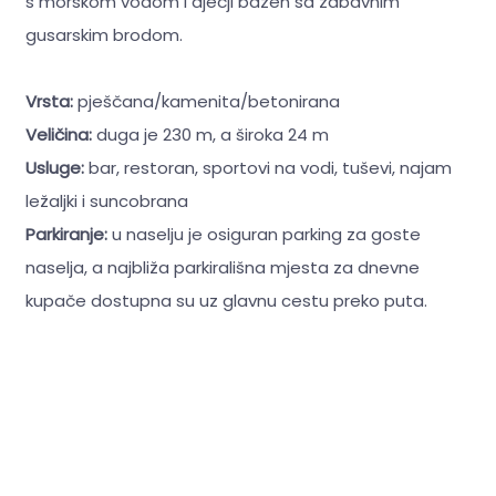
s morskom vodom i dječji bazen sa zabavnim
gusarskim brodom.
Vrsta:
pješčana/kamenita/betonirana
Veličina:
duga je 230 m, a široka 24 m
Usluge:
bar, restoran, sportovi na vodi, tuševi, najam
ležaljki i suncobrana
Parkiranje:
u naselju je osiguran parking za goste
naselja, a najbliža parkirališna mjesta za dnevne
kupače dostupna su uz glavnu cestu preko puta.