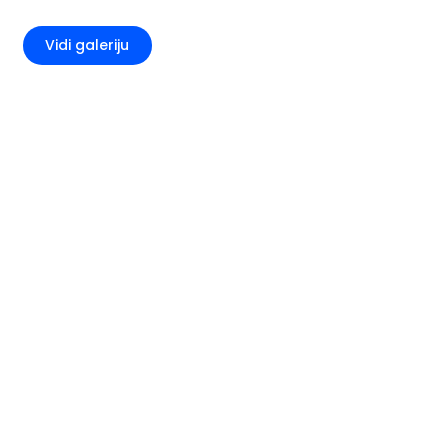
+2
Vidi galeriju