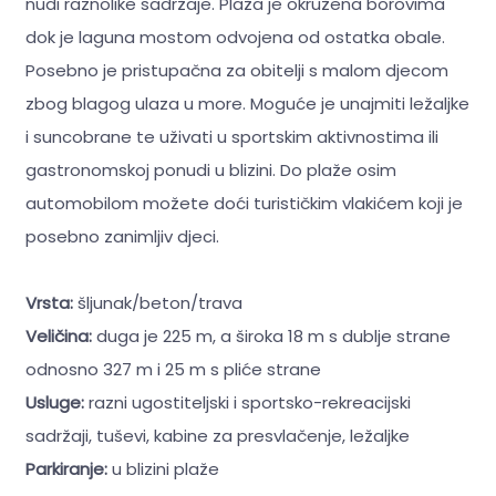
nudi raznolike sadržaje. Plaža je okružena borovima
dok je laguna mostom odvojena od ostatka obale.
Posebno je pristupačna za obitelji s malom djecom
zbog blagog ulaza u more. Moguće je unajmiti ležaljke
i suncobrane te uživati u sportskim aktivnostima ili
gastronomskoj ponudi u blizini. Do plaže osim
automobilom možete doći turističkim vlakićem koji je
posebno zanimljiv djeci.
Vrsta:
šljunak/beton/trava
Veličina:
duga je 225 m, a široka 18 m s dublje strane
odnosno 327 m i 25 m s pliće strane
Usluge:
razni ugostiteljski i sportsko-rekreacijski
sadržaji, tuševi, kabine za presvlačenje, ležaljke
Parkiranje:
u blizini plaže