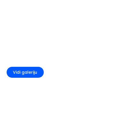
+2
Vidi galeriju