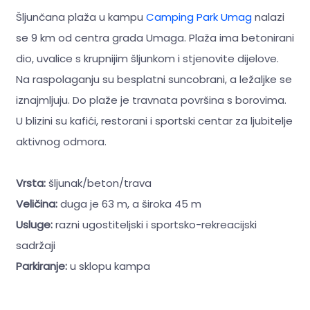
Šljunčana plaža u kampu
Camping Park Umag
nalazi
se 9 km od centra grada Umaga. Plaža ima betonirani
dio, uvalice s krupnijim šljunkom i stjenovite dijelove.
Na raspolaganju su besplatni suncobrani, a ležaljke se
iznajmljuju. Do plaže je travnata površina s borovima.
U blizini su kafići, restorani i sportski centar za ljubitelje
aktivnog odmora.
Vrsta:
šljunak/beton/trava
Veličina:
duga je 63 m, a široka 45 m
Usluge:
razni ugostiteljski i sportsko-rekreacijski
sadržaji
Parkiranje:
u sklopu kampa