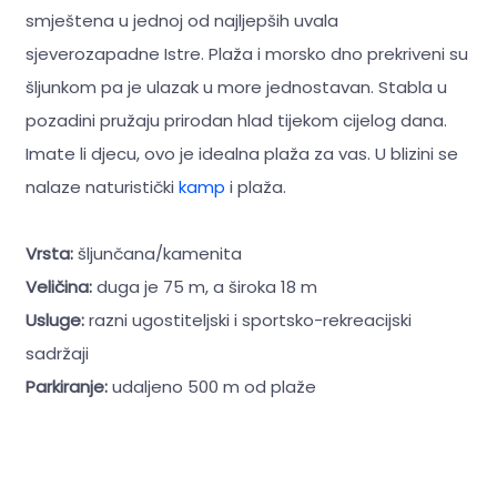
smještena u jednoj od najljepših uvala
sjeverozapadne Istre. Plaža i morsko dno prekriveni su
šljunkom pa je ulazak u more jednostavan. Stabla u
pozadini pružaju prirodan hlad tijekom cijelog dana.
Imate li djecu, ovo je idealna plaža za vas. U blizini se
nalaze naturistički
kamp
i plaža.
Vrsta:
šljunčana/kamenita
Veličina:
duga je 75 m, a široka 18 m
Usluge:
razni ugostiteljski i sportsko-rekreacijski
sadržaji
Parkiranje:
udaljeno 500 m od plaže