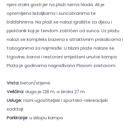
njeni stalni gosti jer na plaži nema hlada. Ali je
opremljena ležaljkama i suncobranima te
baldahinima. Na plaži se nalazi igralište za djecu i
pješčanik koji je tendom zaštićen od sunca. Uz plažu
nalazi se kompleks bazena s atraktivnim prskalicama i
toboganima za najmlađe. U blizini plaže nalaze se
trgovine, barovi i restorani smješteni unutar kampa.
Plaža je godinama nagrađivana Plavom zastavom.
Vrsta:
beton/stijene
Veličina:
duga je 128 m, a široka 27 m
Usluge:
razni ugostiteljski i sportsko-rekreacijski
sadržaji
Parkiranje:
u sklopu kampa