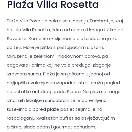
Plaža Villa Rosetta
Plaža Villa Rosetta nalazi se u naselju Zambratija, kraj
hotela Villa Rosetta, 5 km od centra Umaga i 2 km od
Savudrije. Kamenito - šljunčana plaža idealna je za
obitelji. More je plitko s pristupačnim ulazom.
Okružena je zelenilom i hladovinom borova, pa
odgovara i onima koji ne vole predugo izlaganje
izravnom suncu. Plaža je smještena u jednoj od
najljepših uvala sjeverozapadne istre i pruža pogled
na ostatke antičkog grada Sipara. Na plaži se mogu
iznajmiti ležaljke i suncobrani te je opremljena
tuševima a pored plaže posjetiteljima je na
raspolaganju kvalitetan buffet sa osvježavajućim
pićima, sladoledom i gourmet ponudom.