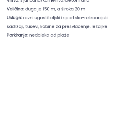
Vrsta:
šljunčana/kamenita/betonirana
Veličina:
duga je 150 m, a široka 20 m
Usluge:
razni ugostiteljski i sportsko-rekreacijski
sadržaji, tuševi, kabine za presvlačenje, ležaljke
Parkiranje:
nedaleko od plaže