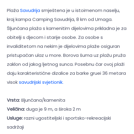
Plaža
Savudrija
smještena je u istoimenom naselju,
kraj kampa Camping Savudrija, 8 km od Umaga.
Šljunčana plaža s kamenitim dijelovima prikladna je za
obitelji s djecom i starije osobe. Za osobe s
invaliditetom na nekim je dijelovima plaže osiguran
pristupačan ulaz u more. Borova šuma uz plažu pruža
zaklon od jakog ljetnog sunca. Posebnu čar ovoj plaži
daju karakteristične dizalice za barke gruei 36 metara
visok
savudrijski svjetionik.
Vrsta:
šljunčana/kamenita
Veličina:
duga je 9 m, a široka 2 m
Usluge:
razni ugostiteljski i sportsko-rekreacijski
sadržaji