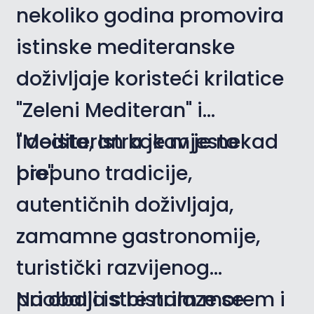
nekoliko godina promovira
istinske mediteranske
doživljaje koristeći krilatice
"Zeleni Mediteran" i
"Mediteran kakav je nekad
I doista, Istra je mjesto
bio".
prepuno tradicije,
autentičnih doživljaja,
zamamne gastronomije,
turistički razvijenog
priobalja s bistrim morem i
Na obali istre nalaze se