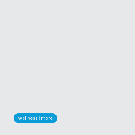
Grožnjan - grad umjetnika i
glazbe
Wellness i more