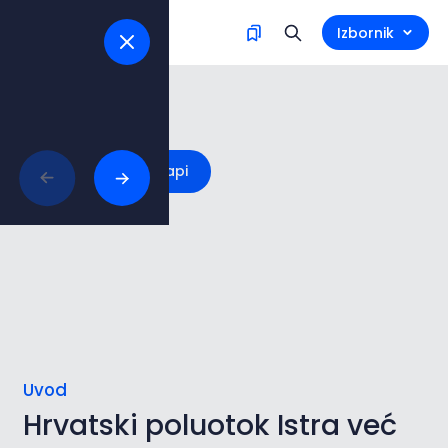
Izbornik
Istra
Istraži na mapi
Uvod
Hrvatski poluotok Istra već