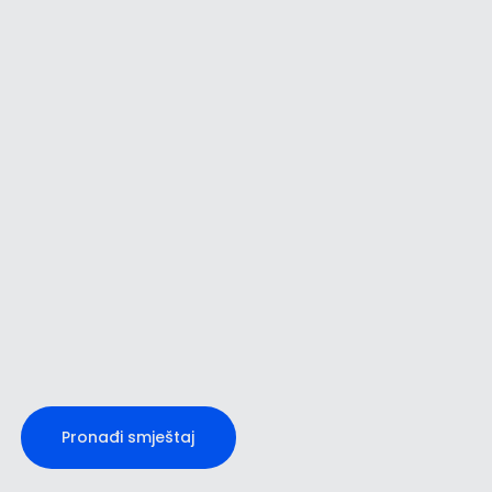
Umag
Novigrad
Pronađi smještaj