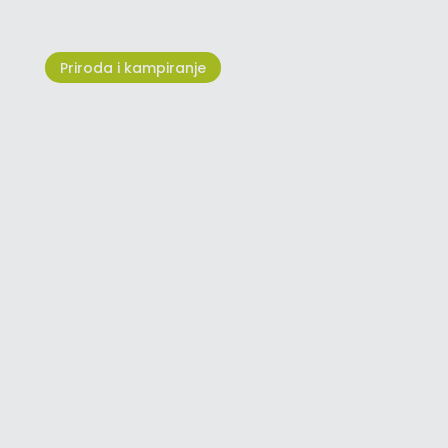
Priroda i kampiranje
Najbolje vrijeme za posjet
sjeverozapadnoj Istri