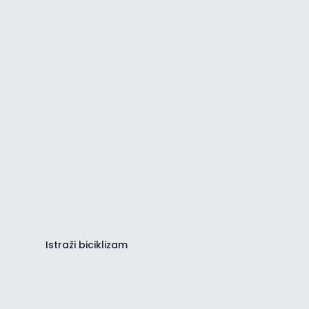
Biciklizam u SZ Istri
Informirajte se o najboljim rutama
i stazama u SZ Istri.
Istraži biciklizam