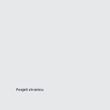
Centar za informacije
Pregledaj sve važne informacije
vezane za destinaciju.
Posjeti stranicu