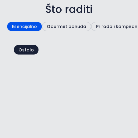
Što raditi
Esencijalno
Gourmet ponuda
Priroda i kampiran
Ostalo