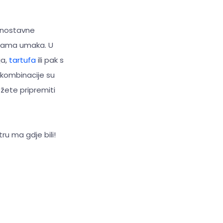
ednostavne
stama umaka. U
ja,
tartufa
ili pak s
r kombinacije su
ožete pripremiti
ru ma gdje bili!