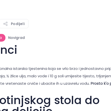
Podijeli
a
Novigrad
anci
cionalna istarska tjestenina koja se vrlo brzo i jednostavno p
aja, ½ žlice ulja, malo vode i 10 g soli umijesite tijesto, trljan
te vretenaste crviće i ubacite ih u uzavrelu vodu.
Prosto k'o 
otinjskog stola do