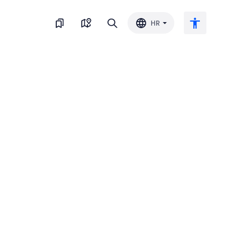
HR
Veliki tekst
Invertiraj boju
Crno-bijelo
Razmak slova
Razmak redova