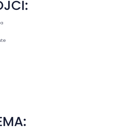
JCI:
ca
ute
EMA: