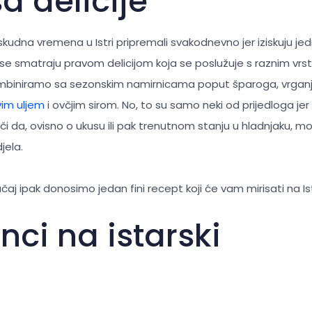
a delicije
oskudna vremena u Istri pripremali svakodnevno jer iziskuju j
 se smatraju pravom delicijom koja se poslužuje s raznim vr
e kombiniramo sa sezonskim namirnicama poput šparoga, vrgan
im uljem
i ovčjim sirom. No, to su samo neki od prijedloga je
i da, ovisno o ukusu ili pak trenutnom stanju u hladnjaku, m
jela.
čaj ipak donosimo jedan fini recept koji će vam mirisati na Ist
nci na istarski