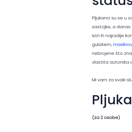
status
Pljukanci su se u 
sastojke, a danas
Istri ih najradij
gulašem,
maslinov
nebrojene što znač
vlastita autorska d
Mi vam za svaki slu
Pljuka
(za 2 osobe)