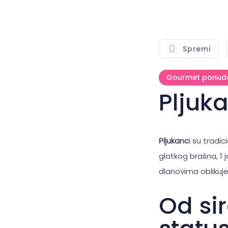
Spremi
Gourmet ponud
Pljuk
Pljukanc
i su tradi
glatkog brašna, 1 j
dlanovima oblikuje
Od sir