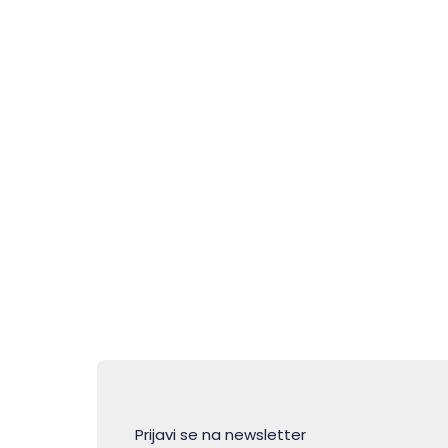
Flos Olei – Vodič koji piše
svjetske standarde
maslinovog ulja
Prijavi se na newsletter