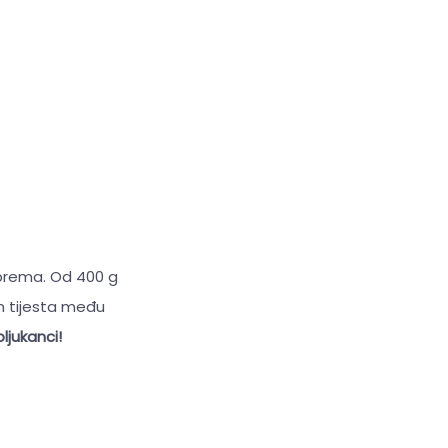
Veliki kursor
Resetiraj alate
riprema. Od 400 g
jem tijesta među
pljukanci!