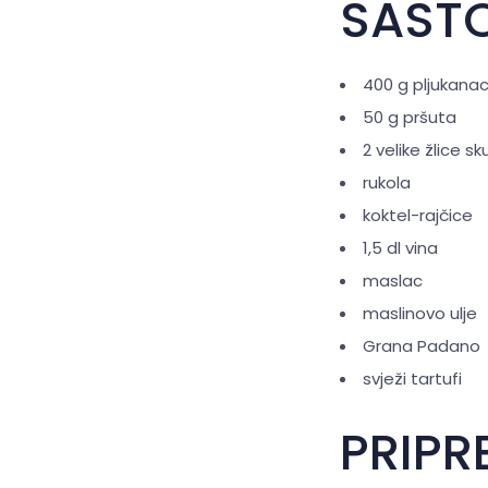
SASTO
400 g pljukana
50 g pršuta
2 velike žlice sk
rukola
koktel-rajčice
1,5 dl vina
maslac
maslinovo ulje
Grana Padano
svježi tartufi
PRIPR