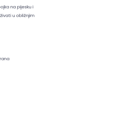
jka na pijesku i
ivati u obližnjim
brana