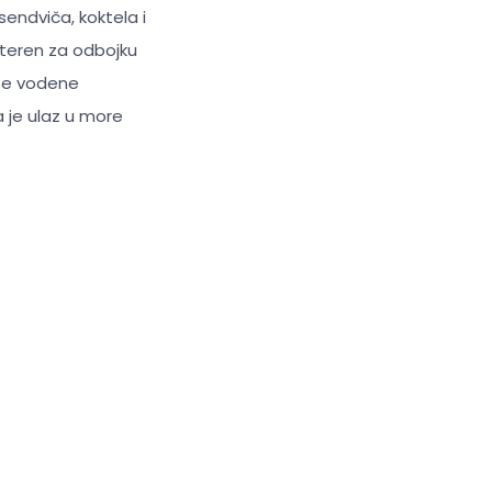
ndviča, koktela i
, teren za odbojku
ite vodene
a je ulaz u more