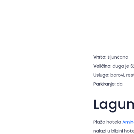
Vrsta:
šljunčana
Veličina:
duga je 6
Usluge:
barovi, res
Parkiranje:
da
Lagu
Plaža hotela
Amin
nalazi u blizini hot