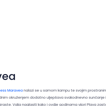
vea
ess Maravea
nalazi se u samom kampu te svojim prostrani
odnim okruženjem dodatno uljepšava svakodnevno sunčanje i 
aste. Valja naglasiti kako i ovdje godinama vijori Plava zast