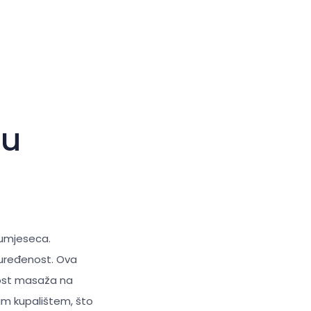
Veliki kursor
Resetiraj alate
du
olumjeseca.
 uređenost. Ova
nost masaža na
im kupalištem, što