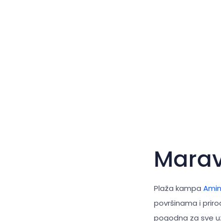
Mara
Plaža kampa
Amin
površinama i prir
pogodna za sve uzr