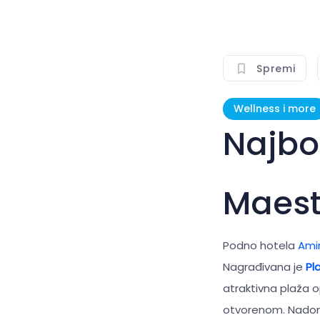
Spremi
Wellness i more
Najbo
Maest
Podno hotela
Ami
Nagrađivana je
Pl
atraktivna plaža 
otvorenom. Nadoma