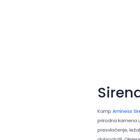
Siren
Kamp
Aminess Si
prirodna kamena i,
presvlačenje, ležal
dobrodošli. Okrjep