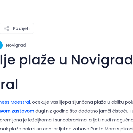
Podijeli
Novigrad
lje plaže u Novigra
ral
ness Maestral
, očekuje vas lijepa šljunčana plaža u obliku p
avom zastavom
dugi niz godina što dodatno jamči čistoću i
opremljena je ležaljkama i suncobranima, a ljeti nudi moguć
k plaže nalazi se centar ljetne zabave Punto Mare s plimn