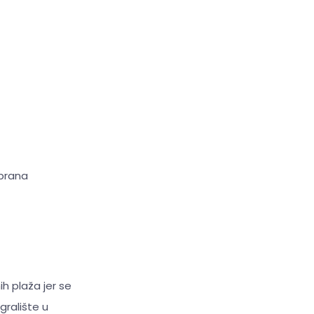
obrana
ih plaža jer se
igralište u