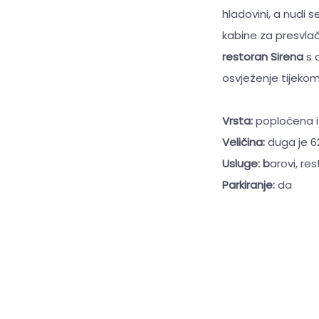
hladovini, a nudi 
kabine za presvlač
restoran Sirena
s 
osvježenje tijekom 
Vrsta:
popločena i
Veličina:
duga je 6
Usluge: b
arovi, re
Parkiranje:
da