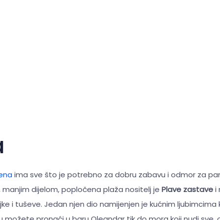
a
rena
ima sve što je potrebno za dobru zabavu i odmor za p
 manjim dijelom, popločena plaža nositelj je
Plave zastave
i
jke i tuševe. Jedan njen dio namijenjen je kućnim ljubimcima ko
u možete pronaći u baru Oleandar tik do mora koji nudi sve, o