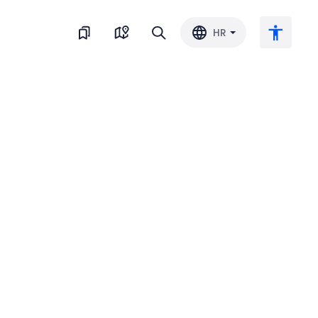
HR
Veliki tekst
Invertiraj boju
Crno-bijelo
Razmak slova
Razmak redova