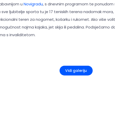
jzabavnijom u
Novigradu
, s dnevnim programom te ponudom se
a sve ljubitelje sporta tu je 17 teniskih terena nadomak mora
unkcionalni teren za nogomet, košarku i rukomet. Ako više vol
mogućnost najma kajaka, jet skija ili pedalina. Podsjećamo d
a s invaliditetom.
+5
Vidi galeriju