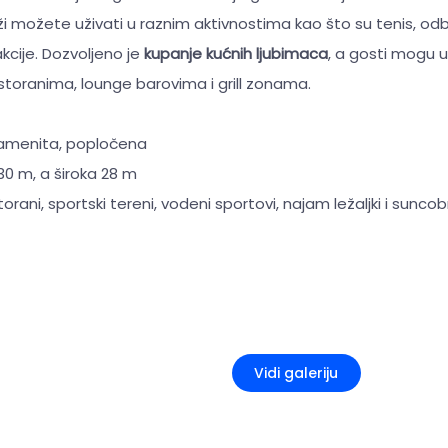
ži možete uživati u raznim aktivnostima kao što su tenis, odbo
cije. Dozvoljeno je
kupanje kućnih ljubimaca
, a gosti mogu už
toranima, lounge barovima i grill zonama.
kamenita, popločena
30 m, a široka 28 m
torani, sportski tereni, vodeni sportovi, najam ležaljki i sunco
+5
Vidi galeriju