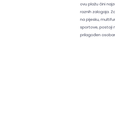
ovu plažu čini na
raznih zalogaja. Z
na pijesku, multif
sportove, postoji 
prilagođen osobam