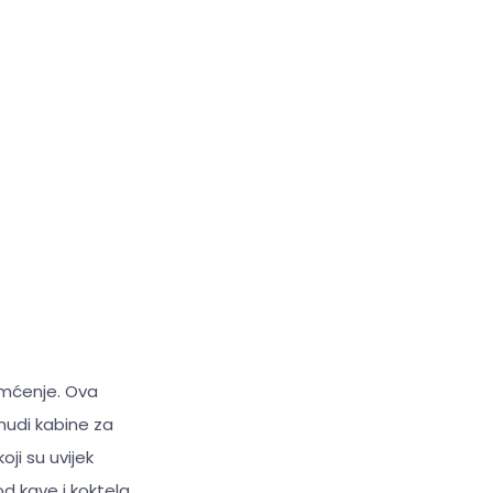
amćenje. Ova
 nudi kabine za
ji su uvijek
d kave i koktela