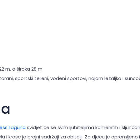
22 m, a široka 28 m
torani, sportski tereni, vodeni sportovi, najam ležaljka i sunc
na
ess Laguna
svidjet će se svim ljubiteljima kamenitih i šljunčan
ela i krase je brojni sadržaji za obitelji. Za djecu je opremljeno 