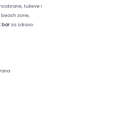
uncobrane, tuševe i
& beach zone,
t bar
za zdravo
brana