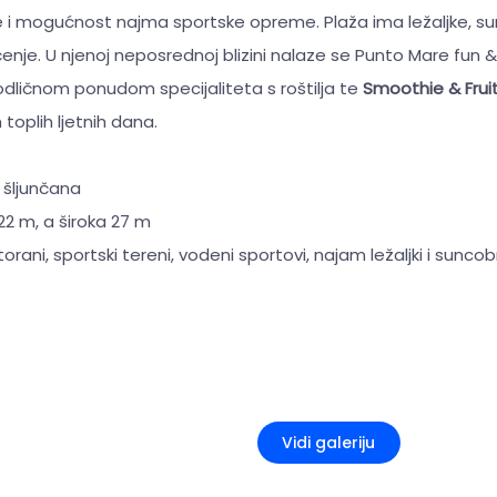
se i mogućnost najma sportske opreme. Plaža ima ležaljke, s
enje. U njenoj neposrednoj blizini nalaze se Punto Mare fun 
odličnom ponudom specijaliteta s roštilja te
Smoothie & Frui
toplih ljetnih dana.
 šljunčana
22 m, a široka 27 m
storani, sportski tereni, vodeni sportovi, najam ležaljki i sunco
+2
Vidi galeriju