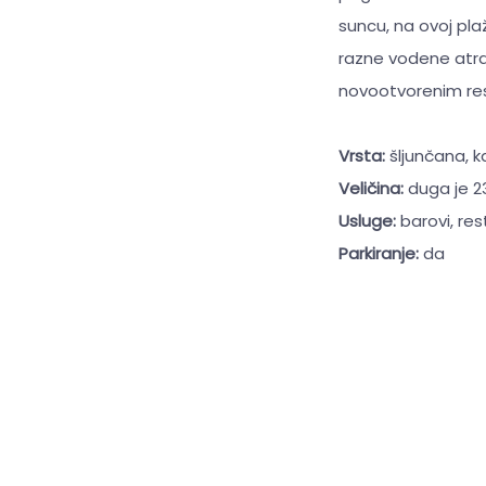
suncu, na ovoj pla
razne vodene atrak
novootvorenim res
Vrsta:
šljunčana, 
Veličina:
duga je 2
Usluge:
barovi, res
Parkiranje:
da