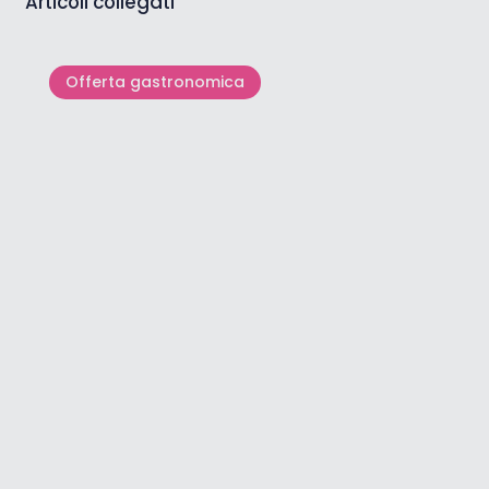
Articoli collegati
Offerta gastronomica
Flos Olei – La guida che
definisce gli standard mondiali
dell’olio d’o