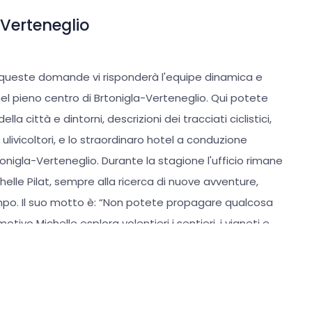
-Verteneglio
A queste domande vi risponderà l'equipe dinamica e
 nel pieno centro di Brtonigla-Verteneglio. Qui potete
lla città e dintorni, descrizioni dei tracciati ciclistici,
gli ulivicoltori, e lo straordinaro hotel a conduzione
tonigla-Verteneglio. Durante la stagione l'ufficio rimane
chelle Pilat, sempre alla ricerca di nuove avventure,
campo. Il suo motto è: “Non potete propagare qualcosa
tivo Michelle esplora volentieri i sentieri, i vigneti e
rà lieta di condividere queste esperienze con voi. Il suo
 straordinariamente lo spirito di questa cittadina
territorio di Brtonigla-Verteneglio si estende fino al
 Umag, lo sportello info estivo sarà allestito anche