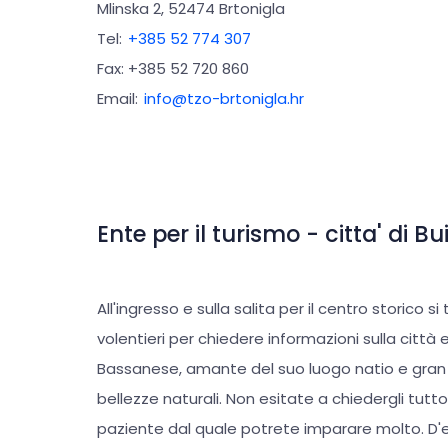
Mlinska 2, 52474 Brtonigla
nel campeggio, per far conoscere agli ospiti le 
Tel:
+385 52 774 307
Fax: +385 52 720 860
Email:
info@tzo-brtonigla.hr
Ente per il turismo - citta' di Bu
All'ingresso e sulla salita per il centro storico si
volentieri per chiedere informazioni sulla città e
Bassanese, amante del suo luogo natio e gran co
bellezze naturali. Non esitate a chiedergli tutto
paziente dal quale potrete imparare molto. D