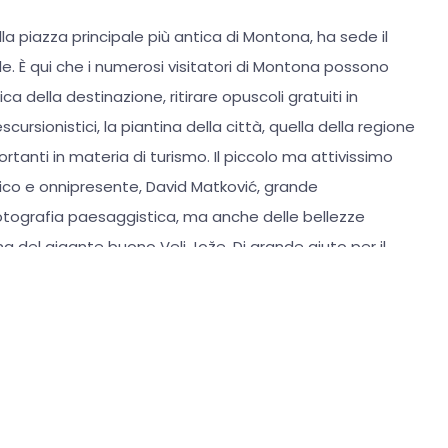
la piazza principale più antica di Montona, ha sede il
ale. È qui che i numerosi visitatori di Montona possono
ica della destinazione, ritirare opuscoli gratuiti in
scursionistici, la piantina della città, quella della regione
tanti in materia di turismo. Il piccolo ma attivissimo
rico e onnipresente, David Matković, grande
otografia paesaggistica, ma anche delle bellezze
na del gigante buono Veli Jože. Di grande aiuto per il
pazientissimo Dario Brajković, che accoglie tutti i
osì come la studentessa Zita, che va a completare il
na.