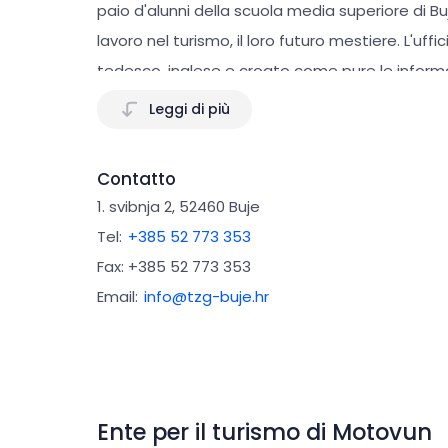
paio d'alunni della scuola media superiore di B
lavoro nel turismo, il loro futuro mestiere. L'uffi
tedesco, inglese e croato come pure le informazio
ulivicoltori locali. In aggiunta all'ufficio si vendon
Leggi di più
offriamo il nostro accesso a Internet gratuito e
dintorni.
Contatto
1. svibnja 2, 52460 Buje
Tel:
+385 52 773 353
Fax: +385 52 773 353
Email:
info@tzg-buje.hr
Ente per il turismo di Motovun