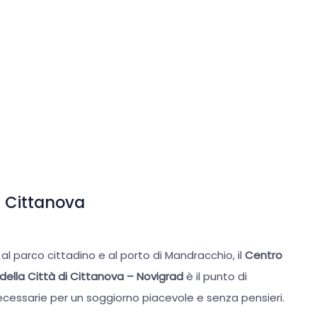
 disponibili e aperti al massimo. Anche se non troviamo
 molto tempo prima di trovarla, dice Milovan Popović,
tre a Milovan, qui ci sono anche Loretta Krota e Dario
mpito. La trasparenza, la modernità dell’ufficio in vetro
llo di avvicinarsi ai viaggiatori di tutte le parti del
i, e le informazioni, sia quelle orali che quelle
e. Proprio nelle vicinanze dell’ufficio e nelle parti della
rnet wireless gratuitamente.
di Cittanova
 al parco cittadino e al porto di Mandracchio, il
Centro
o della Città di Cittanova – Novigrad
è il punto di
necessarie per un soggiorno piacevole e senza pensieri.