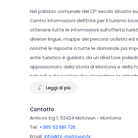
Nel palazzo comunale del 13° secolo situato sul
Centro informazioni dell’Ente per il turismo loc
ottenere tutte le informazioni sull’offerta turist
diverse lingue, mappe dei percorsi ciclistici ed e
nonché le risposte a tutte le domande più impor
ente turistico è guidato da un direttore polied
appassionato della storia di Montona e della f
naturali e dei sentieri che circondano la cittadi
centro durante la stagione turistica è inoltre il 
Leggi di più
visitatori con un sorriso e risposte puntuali, c
dinamico team che vi aspetta in cima a Monto
Contatto
Anticov trg 1, 52424 Motovun - Montona
Tel:
+385 52 681 726
Email:
info@tz-motovun.hr