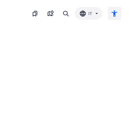
IT
Testo grande
Inverti il colore
Bianco e nero
Spaziatura del carattere
Interlinea