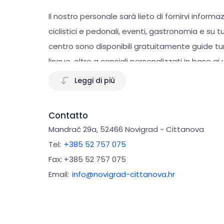
Il nostro personale sarà lieto di fornirvi informazi
ciclistici e pedonali, eventi, gastronomia e su tu
centro sono disponibili gratuitamente guide tu
lingue, oltre a consigli personalizzati in base ai v
Leggi di più
Il Centro di informazione turistica offre inoltre s
alloggio. Qui è possibile registrare gli ospiti ne
Contatto
ricevere assistenza per l'utilizzo del sistema. Ai
Mandrač 29a, 52466 Novigrad - Cittanova
strutture ricettive registrate della destinazione
Tel:
+385 52 757 075
Fax: +385 52 757 075
Nel corso dell'anno, l'
Ente per il turismo della C
Email:
info@novigrad-cittanova.hr
culturali, musicali, gastronomici, sportivi e dedic
conoscere il ricco patrimonio, le tradizioni e lo 
ancora più completa.