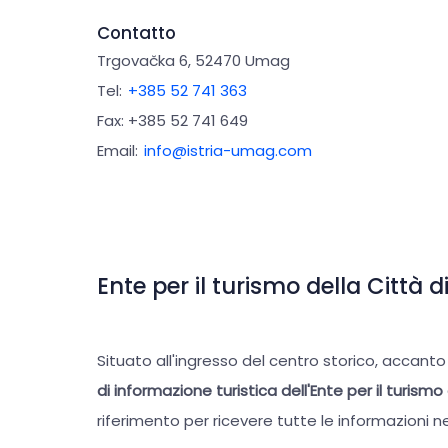
diverse e per dare aiuto e cerchiamo di essere
Contatto
una risposta alla vostra domanda, non passerà
Trgovačka 6, 52470 Umag
direttore generale ed efficiente dell'ufficio. Ol
Tel:
+385 52 741 363
Penco, esperti del turismo all'altezza di ogni co
Fax: +385 52 741 649
compiono perfettamente lo scopo principale – que
Email:
info@istria-umag.com
mondo. L’accesso è adattato alle persone disabil
pubblicate, sono disponibili in più lingue stranier
città vecchia potete usare la connessione inte
Ente per il turismo della Città 
Situato all'ingresso del centro storico, accanto
di informazione turistica dell'Ente per il turism
riferimento per ricevere tutte le informazioni 