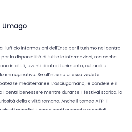
 di Umago
 l'ufficio informazioni dell'Ente per il turismo nel centro
 per la disponibilità di tutte le informazioni, ma anche
gono in città, eventi di intrattenimento, culturali e
modo immaginativo. Se all’interno di essa vedete
libatezze mediterranee. L’asciugamano, le candele e il
i centri benessere mentre durante il festival storico, la
curiosità della civiltà romana. Anche il torneo ATP, il
usicisti mondiali, i campionati europei e mondiali
nale... - Come pianificare un giro ciclistico per la
ice? Siamo disponibili con gli ospiti per le domande più