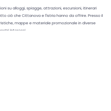
oni su alloggi, spiagge, attrazioni, escursioni, itinerari
tto ciò che Cittanova e l'Istria hanno da offrire. Presso il
ristiche, mappe e materiale promozionale in diverse
ostri interessi.
upporto agli affittacamere privati e agli altri fornitori di
l sistema eVisitor, versare la tassa di soggiorno e
 visitatori vengono inoltre fornite informazioni sulle
.
ittà di Cittanova – Novigrad
organizza numerosi eventi
ati alle famiglie, offrendo ai visitatori l'opportunità di
stile di vita della destinazione e di vivere un'esperienza