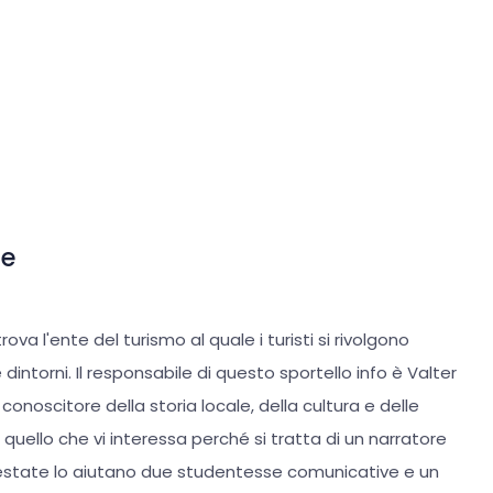
bellezze dell'entroterra di Brtonigla-Verteneglio.
ie
 trova l'ente del turismo al quale i turisti si rivolgono
 dintorni. Il responsabile di questo sportello info è Valter
noscitore della storia locale, della cultura e delle
 quello che vi interessa perché si tratta di un narratore
'estate lo aiutano due studentesse comunicative e un