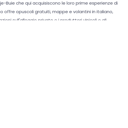
uje-Buie che qui acquisiscono le loro prime esperienze di
cio offre opuscoli gratuiti, mappe e volantini in italiano,
ni sull'alloggio privato e i produttori vinicoli e gli
o souvenir originali istriani e della città di Buie. Ai ospiti
 mostra dedicata ai prodotti tradizionali di Buje-Buie e