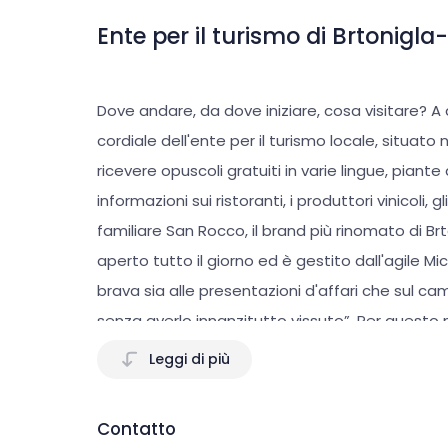
Ente per il turismo di Brtonigla
Dove andare, da dove iniziare, cosa visitare? 
cordiale dell'ente per il turismo locale, situato
ricevere opuscoli gratuiti in varie lingue, piante de
informazioni sui ristoranti, i produttori vinicoli, 
familiare San Rocco, il brand più rinomato di Br
aperto tutto il giorno ed è gestito dall'agile Mi
brava sia alle presentazioni d'affari che sul 
senza averlo innanzitutto vissuto”. Per questo mo
tutte le ricchezze di Brtonigla-Verteneglio e sa
Leggi di più
braccio destro è talentuosa Sandra che incarna
cosmopolita dalla forte tradizione. E siccome il 
Contatto
mare e comprende due terzi del campeggio Park