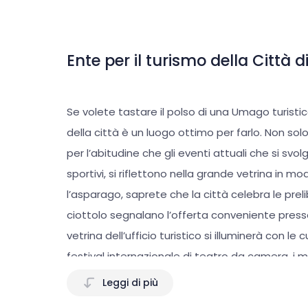
Ente per il turismo della Città
Se volete tastare il polso di una Umago turistica,
della città è un luogo ottimo per farlo. Non solo
per l’abitudine che gli eventi attuali che si svol
sportivi, si riflettono nella grande vetrina in 
l’asparago, saprete che la città celebra le pre
ciottolo segnalano l’offerta conveniente presso 
vetrina dell’ufficio turistico si illuminerà con le 
festival internazionale di teatro da camera, i m
sportivi diversi lasceranno il proprio timbro origi
Leggi di più
famiglia? Cosa visitare? Dove riparare la lavatr