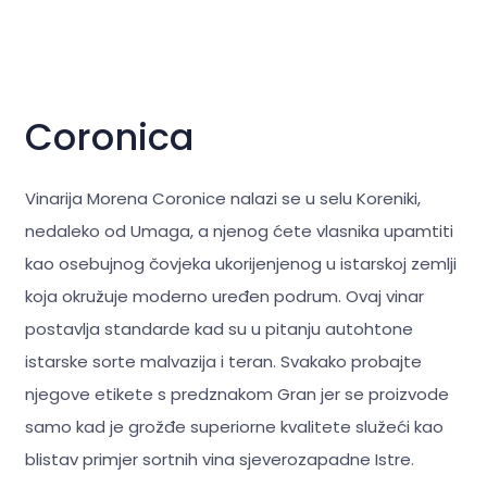
Coronica
Vinarija Morena Coronice nalazi se u selu Koreniki,
nedaleko od Umaga, a njenog ćete vlasnika upamtiti
kao osebujnog čovjeka ukorijenjenog u istarskoj zemlji
koja okružuje moderno uređen podrum. Ovaj vinar
postavlja standarde kad su u pitanju autohtone
istarske sorte malvazija i teran. Svakako probajte
njegove etikete s predznakom Gran jer se proizvode
samo kad je grožđe superiorne kvalitete služeći kao
blistav primjer sortnih vina sjeverozapadne Istre.