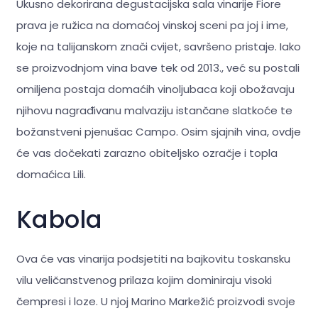
Ukusno dekorirana degustacijska sala vinarije Fiore
prava je ružica na domaćoj vinskoj sceni pa joj i ime,
koje na talijanskom znači cvijet, savršeno pristaje. Iako
se proizvodnjom vina bave tek od 2013., već su postali
omiljena postaja domaćih vinoljubaca koji obožavaju
njihovu nagrađivanu malvaziju istančane slatkoće te
božanstveni pjenušac Campo. Osim sjajnih vina, ovdje
će vas dočekati zarazno obiteljsko ozračje i topla
domaćica Lili.
Kabola
Ova će vas vinarija podsjetiti na bajkovitu toskansku
vilu veličanstvenog prilaza kojim dominiraju visoki
čempresi i loze. U njoj Marino Markežić proizvodi svoje