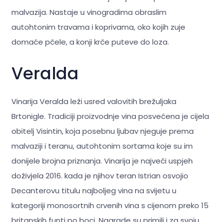
malvazija. Nastaje u vinogradima obraslim
autohtonim travama i koprivama, oko kojih zuje
domaće pčele, a konji krče puteve do loza.
Veralda
Vinarija Veralda leži usred valovitih brežuljaka
Brtonigle. Tradiciji proizvodnje vina posvećena je cijela
obitelj Visintin, koja posebnu ljubav njeguje prema
malvaziji i teranu, autohtonim sortama koje su im
donijele brojna priznanja. Vinarija je najveći uspjeh
doživjela 2016. kada je njihov teran Istrian osvojio
Decanterovu titulu najboljeg vina na svijetu u
kategoriji monosortnih crvenih vina s cijenom preko 15
britanskih funti po boci. Nagrade su primili i za svoju