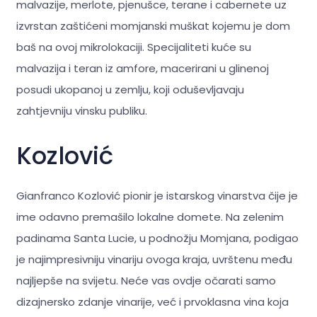
malvazije, merlote, pjenušce, terane i cabernete uz
izvrstan zaštićeni momjanski muškat kojemu je dom
baš na ovoj mikrolokaciji. Specijaliteti kuće su
malvazija i teran iz amfore, macerirani u glinenoj
posudi ukopanoj u zemlju, koji oduševljavaju
zahtjevniju vinsku publiku.
Kozlović
Gianfranco Kozlović pionir je istarskog vinarstva čije je
ime odavno premašilo lokalne domete. Na zelenim
padinama Santa Lucie, u podnožju Momjana, podigao
je najimpresivniju vinariju ovoga kraja, uvrštenu među
najljepše na svijetu. Neće vas ovdje očarati samo
dizajnersko zdanje vinarije, već i prvoklasna vina koja