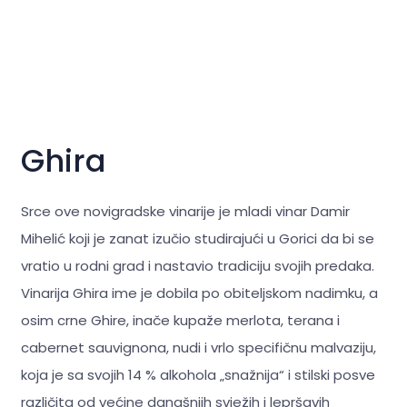
Ghira
Srce ove novigradske vinarije je mladi vinar Damir
Mihelić koji je zanat izučio studirajući u Gorici da bi se
vratio u rodni grad i nastavio tradiciju svojih predaka.
Vinarija Ghira ime je dobila po obiteljskom nadimku, a
osim crne Ghire, inače kupaže merlota, terana i
cabernet sauvignona, nudi i vrlo specifičnu malvaziju,
koja je sa svojih 14 % alkohola „snažnija“ i stilski posve
različita od većine današnjih svježih i lepršavih