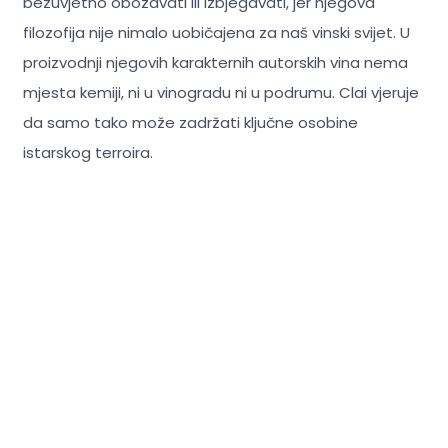
bezuvjetno obožavati ili izbjegavati, jer njegova
filozofija nije nimalo uobičajena za naš vinski svijet. U
proizvodnji njegovih karakternih autorskih vina nema
mjesta kemiji, ni u vinogradu ni u podrumu. Clai vjeruje
da samo tako može zadržati ključne osobine
istarskog terroira.