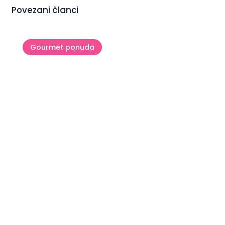
Povezani članci
Gourmet ponuda
Flos Olei – Vodič koji piše
svjetske standarde maslinovog