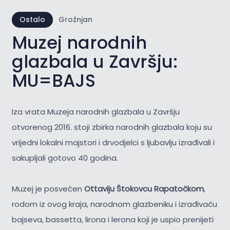
Ostalo
Grožnjan
Muzej narodnih
glazbala u Završju:
MU=BAJS
Iza vrata Muzeja narodnih glazbala u Završju
otvorenog 2016. stoji zbirka narodnih glazbala koju su
vrijedni lokalni majstori i drvodjelci s ljubavlju izrađivali i
sakupljali gotovo 40 godina.
Muzej je posvećen
Ottaviju Štokovcu Rapatočkom
,
rodom iz ovog kraja, narodnom glazbeniku i izrađivaču
bajseva, bassetta, lirona i lerona koji je uspio prenijeti