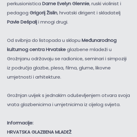
perkusionistica
Dame Evelyn Glennie
, ruski violinist i
pedagog
Grigorij Žislin
, hrvatski dirigent i skladatelj
Pavle Dešpalj
i mnogi drugi.
Od svibnja do listopada u sklopu
Međunarodnog
kulturnog centra Hrvatske
glazbene mladeži u
Grožnjanu održavaju se radionice, seminari i simpoziji
iz područja glazbe, plesa, filma, glume, likovne
umjetnosti i arhitekture.
Grožnjan uvijek s jednakim oduševljenjem otvara svoja
vrata glazbenicima i umjetnicima iz cijelog svijeta.
Informacije:
HRVATSKA GLAZBENA MLADEŽ