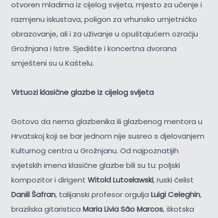
otvoren mladima iz cijelog svijeta, mjesto za učenje i
razmjenu iskustava, poligon za vrhunsko umjetničko
obrazovanje, ali i za uživanje u opuštajućem ozračju
Grožnjana i Istre. Sjedište i koncertna dvorana
smješteni su u Kaštelu.
Virtuozi klasične glazbe iz cijelog svijeta
Gotovo da nema glazbenika ili glazbenog mentora u
Hrvatskoj koji se bar jednom nije susreo s djelovanjem
Kulturnog centra u Grožnjanu. Od najpoznatijih
svjetskih imena klasične glazbe bili su tu: poljski
kompozitor i dirigent
Witold Lutosławski
, ruski čelist
Daniil Šafran
, talijanski profesor orgulja
Luigi Celeghin
,
brazilska gitaristica
Maria Livia São Marcos
, škotska