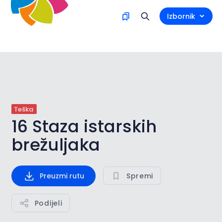
Izbornik
Teška
16 Staza istarskih
brežuljaka
Preuzmi rutu
Spremi
Podijeli