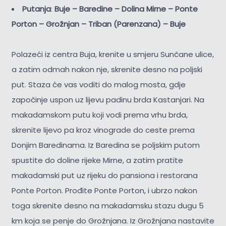
Putanja
:
Buje – Baredine – Dolina Mirne – Ponte
Porton – Grožnjan – Triban (Parenzana) – Buje
Polazeći iz centra Buja, krenite u smjeru Sunčane ulice,
a zatim odmah nakon nje, skrenite desno na poljski
put. Staza će vas voditi do malog mosta, gdje
započinje uspon uz lijevu padinu brda Kastanjari. Na
makadamskom putu koji vodi prema vrhu brda,
skrenite lijevo pa kroz vinograde do ceste prema
Donjim Baredinama. Iz Baredina se poljskim putom
spustite do doline rijeke Mirne, a zatim pratite
makadamski put uz rijeku do pansiona i restorana
Ponte Porton. Prođite Ponte Porton, i ubrzo nakon
toga skrenite desno na makadamsku stazu dugu 5
km koja se penje do Grožnjana. Iz Grožnjana nastavite