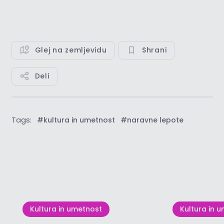
Glej na zemljevidu
Shrani
Deli
Tags:
#kultura in umetnost
#naravne lepote
Poglej vse
Kultura in umetnost
Kultura in 