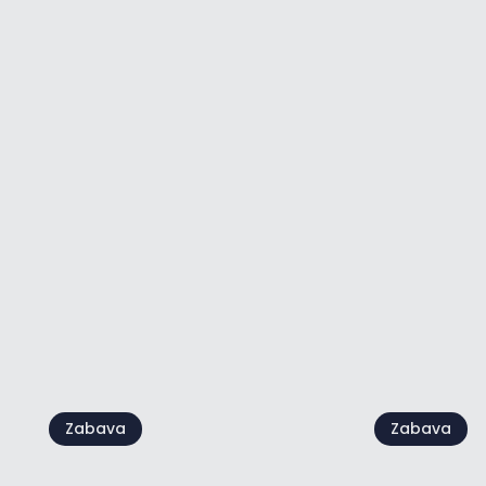
Kids' Day
Croatia F
09 avg.
22 avg.
Poglej vse
Zabava
Zabava