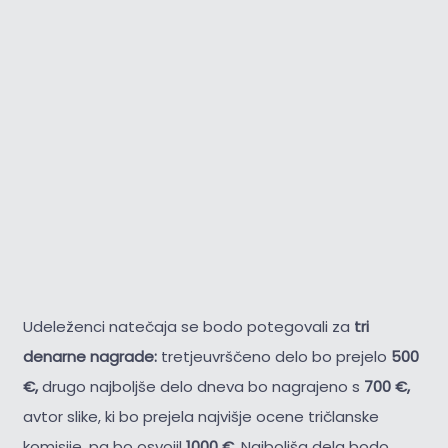
Udeleženci natečaja se bodo potegovali za
tri
denarne nagrade:
tretjeuvrščeno delo bo prejelo
500
€,
drugo najboljše delo dneva bo nagrajeno s
700 €,
avtor slike, ki bo prejela najvišje ocene tričlanske
komisije, pa bo osvojil
1000 €.
Najboljša dela bodo