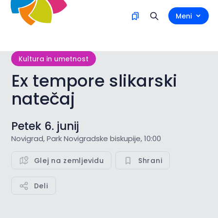
Meni
Kultura in umetnost
Ex tempore slikarski
natečaj
Petek 6. junij
Novigrad, Park Novigradske biskupije, 10:00
Glej na zemljevidu
Shrani
Deli