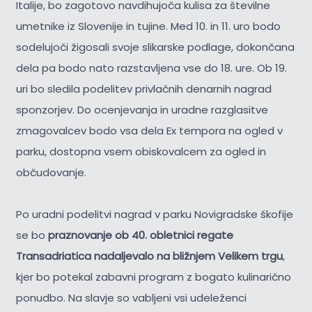
Italije, bo zagotovo navdihujoča kulisa za številne
umetnike iz Slovenije in tujine. Med 10. in 11. uro bodo
sodelujoči žigosali svoje slikarske podlage, dokončana
dela pa bodo nato razstavljena vse do 18. ure. Ob 19.
uri bo sledila podelitev privlačnih denarnih nagrad
sponzorjev. Do ocenjevanja in uradne razglasitve
zmagovalcev bodo vsa dela Ex tempora na ogled v
parku, dostopna vsem obiskovalcem za ogled in
občudovanje.
Po uradni podelitvi nagrad v parku Novigradske škofije
se bo
praznovanje ob 40. obletnici regate
Transadriatica nadaljevalo na bližnjem Velikem trgu
,
kjer bo potekal zabavni program z bogato kulinarično
ponudbo. Na slavje so vabljeni vsi udeleženci