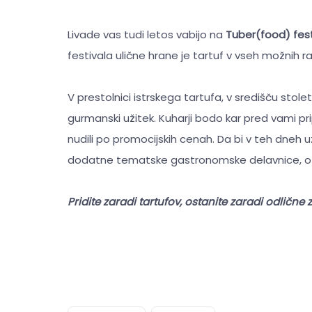
Livade vas tudi letos vabijo na
Tuber(food) fes
festivala ulične hrane je tartuf v vseh možnih ra
V prestolnici istrskega tartufa, v središču s
gurmanski užitek. Kuharji bodo kar pred vami prip
nudili po promocijskih cenah. Da bi v teh dneh uži
dodatne tematske gastronomske delavnice, otr
Pridite zaradi tartufov, ostanite zaradi odlične