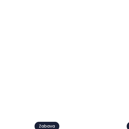
Festival ljubezni
06 avg. - 08 avg.
0
Pogl
Zabava