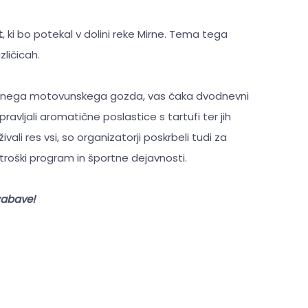
t
, ki bo potekal v dolini reke Mirne. Tema tega
zličicah.
toletnega motovunskega gozda, vas čaka dvodnevni
ravljali aromatične poslastice s tartufi ter jih
vali res vsi, so organizatorji poskrbeli tudi za
oški program in športne dejavnosti.
 zabave!