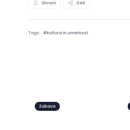
Shrani
Deli
Tags:
#kultura in umetnost
Poglej v
Zabava