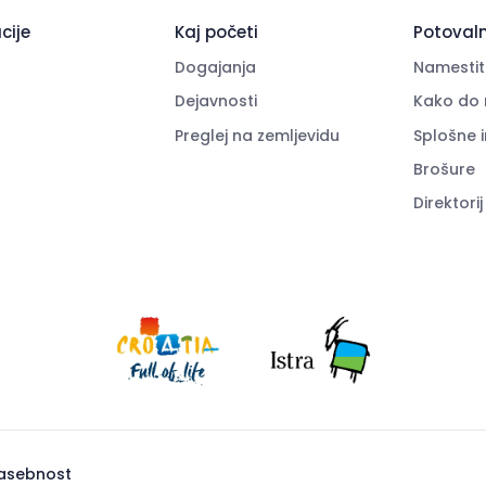
cije
Kaj početi
Potovaln
Dogajanja
Namestit
Dejavnosti
Kako do 
Preglej na zemljevidu
Splošne 
Brošure
Direktorij
zasebnost