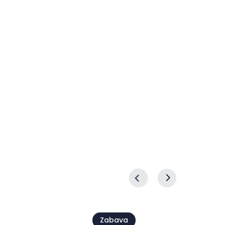
iki –
Piazza Grande Music
snikov
Nights
08 avg.
Zabava