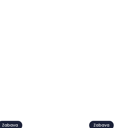
Gozdni pesn
Live @Jazz Corner
Srečanje pe
7 avg.
07 avg.
ej vse
Zabava
Zabava