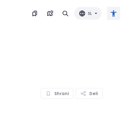
SL
Veliko besedilo
Obrni barvo
Črnobela
Shrani
Deli
Razmik med črkami
Razmik med vrsticami