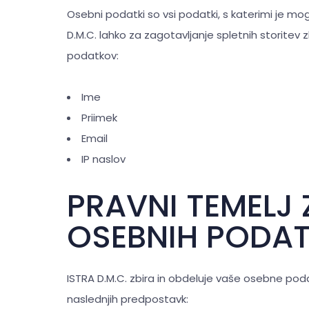
Osebni podatki so vsi podatki, s katerimi je mo
D.M.C. lahko za zagotavljanje spletnih storitev
podatkov:
Ime
Priimek
Email
IP naslov
PRAVNI TEMELJ 
OSEBNIH PODA
ISTRA D.M.C. zbira in obdeluje vaše osebne poda
naslednjih predpostavk: