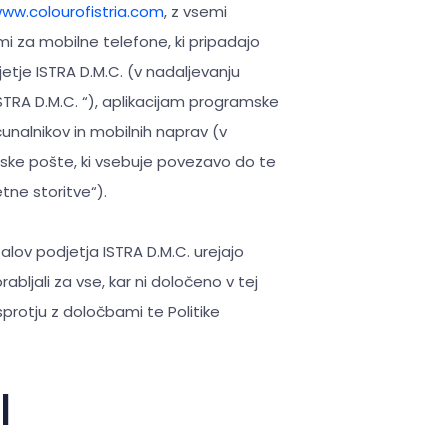
ww.colourofistria.com
, z vsemi
i za mobilne telefone, ki pripadajo
tje ISTRA D.M.C. (v nadaljevanju
ISTRA D.M.C. “), aplikacijam programske
alnikov in mobilnih naprav (v
ronske pošte, ki vsebuje povezavo do te
tne storitve“).
alov podjetja ISTRA D.M.C. urejajo
abljali za vse, kar ni določeno v tej
sprotju z določbami te Politike
I