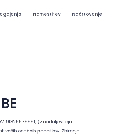
ogajanja
Namestitev
Načrtovanje
BE
DV: 91825575551, (v nadaljevanju:
st vaših osebnih podatkov. Zbiranje,