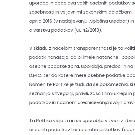
uporaba in obdelava vaših osebnih podatkov se i
zasebnosti in veljavnimi zakonskimi določbami, 
aprila 2016 (v nadaljevanju „Splošna uredba“) 
o varstvu podatkov (UL 42/2018).
V skladu z načelom transparentnosti je ta Pol
podatki nanašajo, da bi imele natančne i popol
osebne podatke zbira, uporablja, predoči in na
D.M.C. ter do katere mere osebne podatke obde
Namen te Politike je tudi, da se posamezniki, ki 
seznanijo s tveganji, pravili, zaščitnimi ukrepi i
podatkov in načinom uresničevanja svojih prav
Ta Politika velja za in se uporablja v zvezi z zb
osebnih podatkov ter uporabo piškotkov (cookie