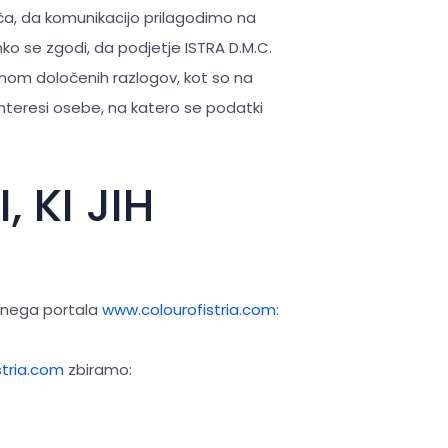
oča, da komunikacijo prilagodimo na
hko se zgodi, da podjetje ISTRA D.M.C.
onom določenih razlogov, kot so na
i interesi osebe, na katero se podatki
 KI JIH
etnega portala
www.colourofistria.com
:
stria.com
zbiramo: