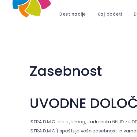
Destinacije
Kaj početi
D
Zasebnost
UVODNE DOLOČ
ISTRA D.M.C. d.o.o., Umag, Jadranska 66, ID za D
ISTRA D.M.C.) spoštuje vašo zasebnost in varno