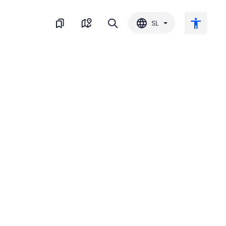
SL
Veliko besedilo
Obrni barvo
Črnobela
Razmik med črkami
Razmik med vrsticami