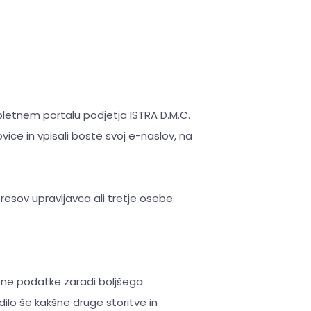
pletnem portalu podjetja ISTRA D.M.C.
ovice in vpisali boste svoj e-naslov, na
resov upravljavca ali tretje osebe.
bne podatke zaradi boljšega
ilo še kakšne druge storitve in