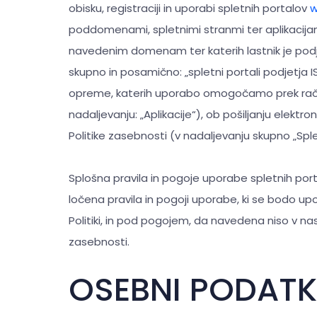
obisku, registraciji in uporabi spletnih portalov
w
poddomenami, spletnimi stranmi ter aplikacijam
navedenim domenam ter katerih lastnik je podje
skupno in posamično: „spletni portali podjetja 
opreme, katerih uporabo omogočamo prek račun
nadaljevanju: „Aplikacije“), ob pošiljanju elekt
Politike zasebnosti (v nadaljevanju skupno „Sple
Splošna pravila in pogoje uporabe spletnih port
ločena pravila in pogoji uporabe, ki se bodo upor
Politiki, in pod pogojem, da navedena niso v na
zasebnosti.
OSEBNI PODATK