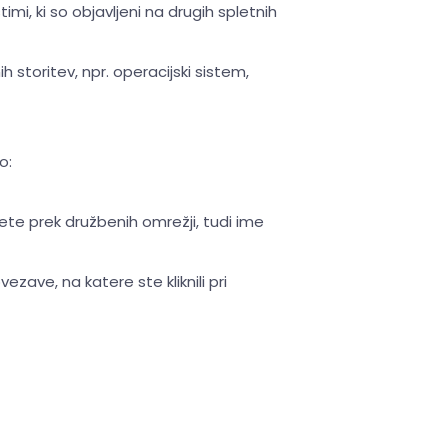
timi, ki so objavljeni na drugih spletnih
 storitev, npr. operacijski sistem,
o:
ete prek družbenih omrežji, tudi ime
ezave, na katere ste kliknili pri