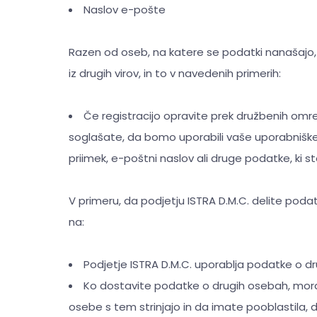
Naslov e-pošte
Razen od oseb, na katere se podatki nanašajo, 
iz drugih virov, in to v navedenih primerih:
Če registracijo opravite prek družbenih omre
soglašate, da bomo uporabili vaše uporabniške
priimek, e-poštni naslov ali druge podatke, ki ste j
V primeru, da podjetju ISTRA D.M.C. delite podat
na:
Podjetje ISTRA D.M.C. uporablja podatke o dr
Ko dostavite podatke o drugih osebah, mora
osebe s tem strinjajo in da imate pooblastila, 