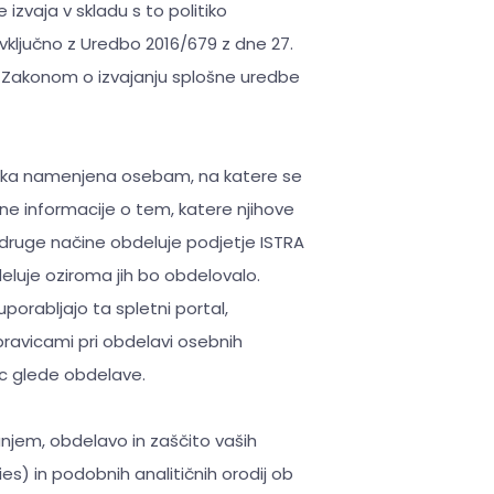
zvaja v skladu s to politiko
vključno z Uredbo 2016/679 z dne 27.
in Zakonom o izvajanju splošne uredbe
itika namenjena osebam, na katere se
ne informacije o tem, katere njihove
 druge načine obdeluje podjetje ISTRA
luje oziroma jih bo obdelovalo.
uporabljajo ta spletni portal,
n pravicami pri obdelavi osebnih
ic glede obdelave.
iranjem, obdelavo in zaščito vaših
s) in podobnih analitičnih orodij ob