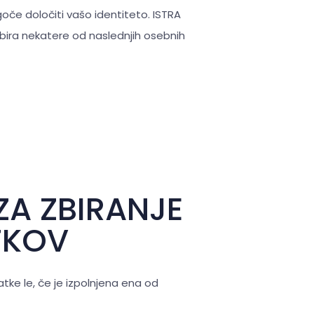
goče določiti vašo identiteto. ISTRA
 zbira nekatere od naslednjih osebnih
ZA ZBIRANJE
TKOV
tke le, če je izpolnjena ena od