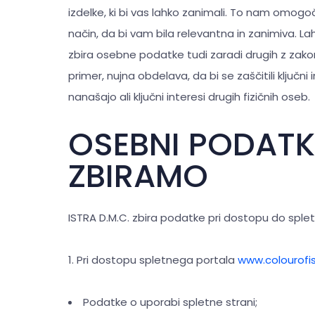
izdelke, ki bi vas lahko zanimali. To nam omog
način, da bi vam bila relevantna in zanimiva. La
zbira osebne podatke tudi zaradi drugih z zak
primer, nujna obdelava, da bi se zaščitili ključn
nanašajo ali ključni interesi drugih fizičnih oseb.
OSEBNI PODATKI,
ZBIRAMO
ISTRA D.M.C. zbira podatke pri dostopu do spl
1. Pri dostopu spletnega portala
www.colourofi
Podatke o uporabi spletne strani;