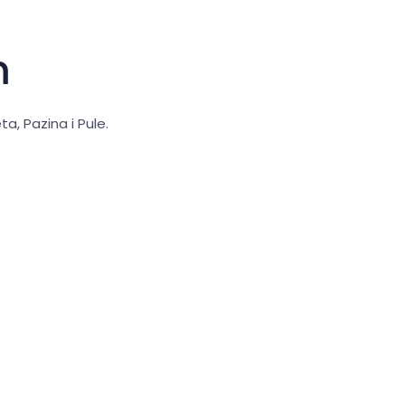
m
a, Pazina i Pule.