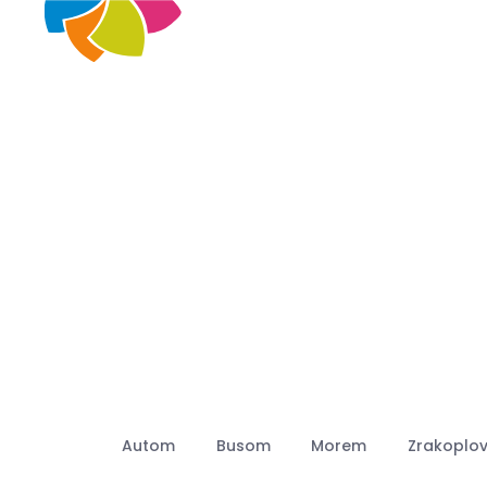
Kako do nas
Destinacije
Što raditi
Do
Autom
Busom
Morem
Zrakoplo