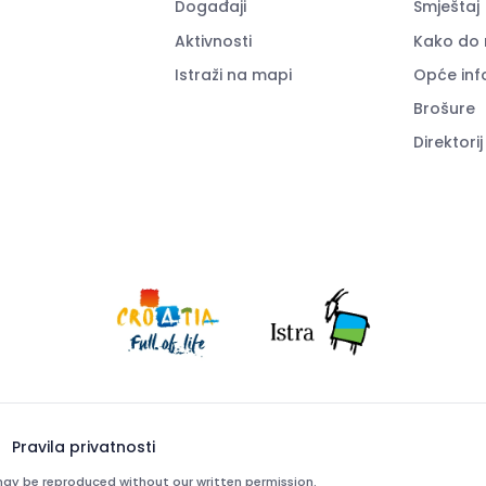
Događaji
Smještaj
Aktivnosti
Kako do 
Istraži na mapi
Opće inf
Brošure
Direktorij
Pravila privatnosti
e may be reproduced without our written permission.