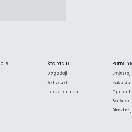
cije
Što raditi
Putni inf
Događaji
Smještaj
Aktivnosti
Kako do 
Istraži na mapi
Opće inf
Brošure
Direktorij