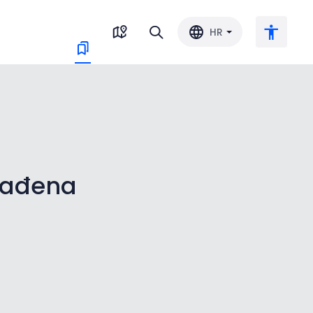
HR
Veliki tekst
Invertiraj boju
onađena
Crno-bijelo
Razmak slova
Razmak redova