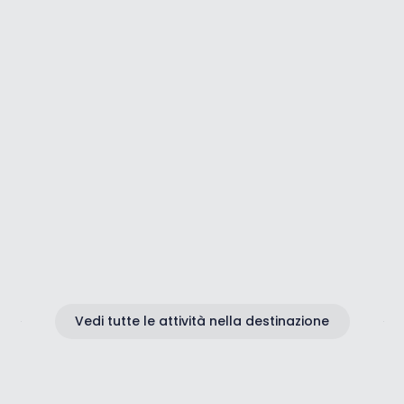
Istria nord-occidentale-più del
semplice ciclismo
Vedi tutte le attività nella destinazione