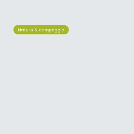
I laghi di Plitivice
Natura & campeggio
La vita lungo il mare e lungo i
fiumi