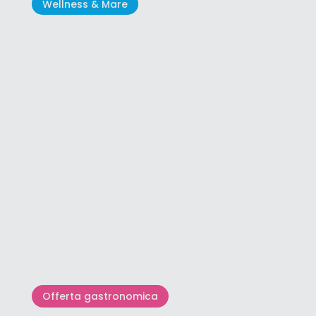
Wellness & Mare
Spiagge Bandiere Blu - indici
dell'equilibrio ecologico
Offerta gastronomica