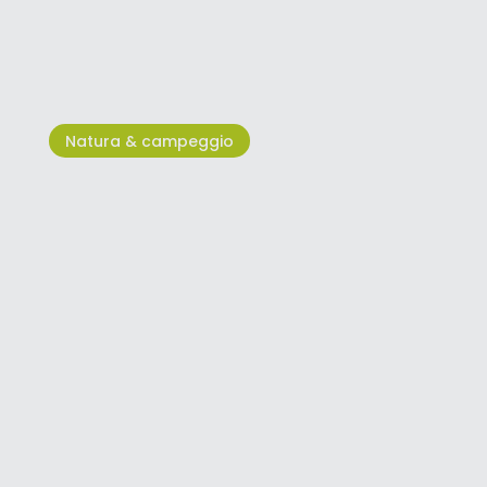
I parchi nazionali della Croazia
Natura & campeggio