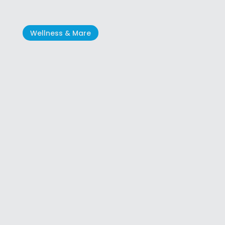
Wellness & Mare
Croazia: Le spiagge tutte da
scoprire per la vostra vacanza