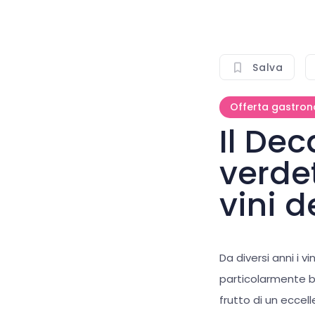
Salva
Offerta gastro
Il De
verdet
vini d
Da diversi anni i v
particolarmente be
frutto di un eccel