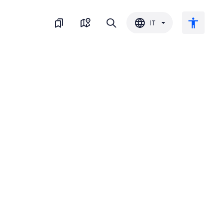
IT
Testo grande
Inverti il colore
Bianco e nero
Spaziatura del carattere
Interlinea