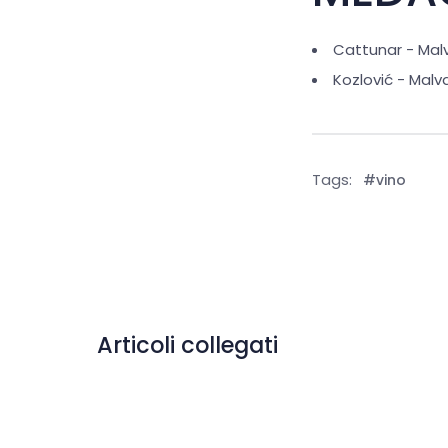
Cattunar - Malv
Kozlović - Malva
Tags:
#vino
Articoli collegati