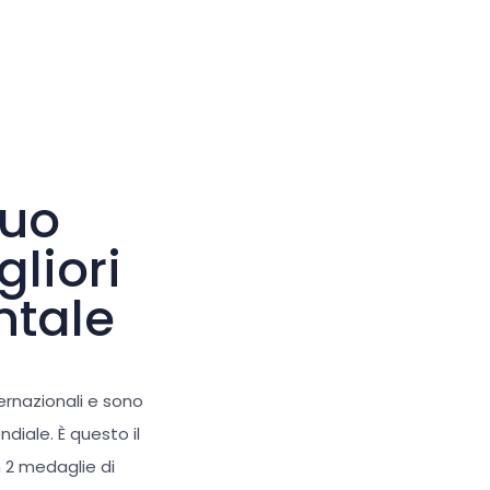
Cursore grande
Ripristina strumenti
suo
gliori
ntale
nternazionali e sono
diale. È questo il
n 2 medaglie di