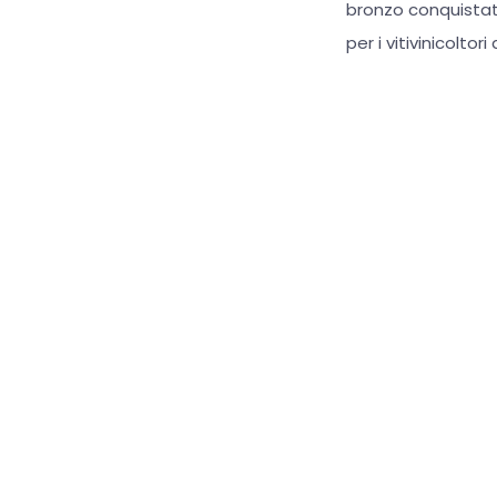
bronzo conquistat
per i vitivinicoltor