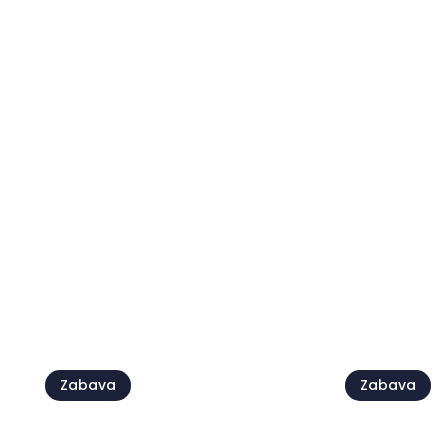
Beach parties by
Live @Ja
Petram
Damjan G
07 kol - 21 kol
07 kol
Vidi sve
Zabava
Zabava