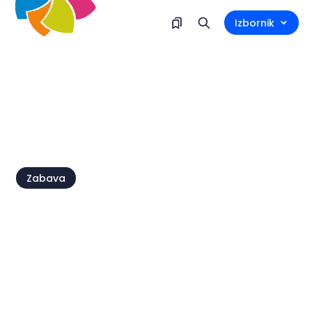
Izbornik
Zabava
Petak 14. kolovoza - 16. kolovoza
Brtonigla, Brtonigla
Fešta Sv. Roka