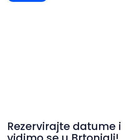
Rezervirajte datume i
vidimo se u Brtonigli!