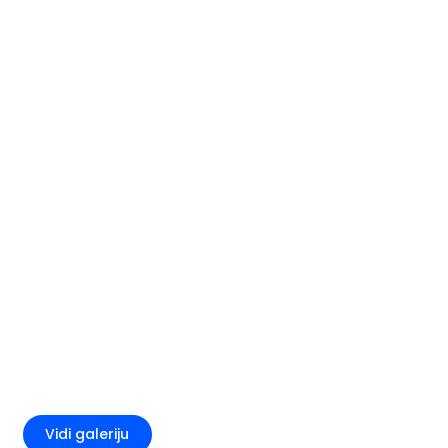
+2
Vidi galeriju