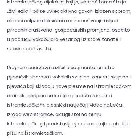
istromletačkog dijalekta, koji je, unatoč tome što je
„živi jezik” i još se uvijek aktivno govori, izložen sporom,
ali neumoljivom leksičkom osiromašivanju uslijed
prirodnih društveno-gospodarskih promjena, osobito
u području vokabulara vezanog uz stare zanate i
seoski način života.
Program sadržava različite segmente: smotra
pjevačkih zborova i vokalnih skupina, koncert skupina i
pjevača koji skladaju nove pjesme na istromletačkom,
dramske skupine sa kratkim predstavama na
istromletačkom, pjesnički natječaj i video natječaj,
izrada web stranice, okrugli stol na temu
istromletačkog i predstavljanje autora koji su pisali ili
pišu na istromletačkom.