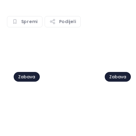
Spremi
Podijeli
Vidi sve
Zabava
Zabava
Bel Canto in Belvedere
Fešta Sv