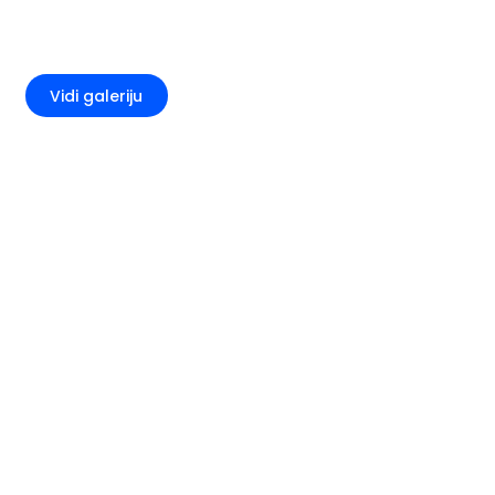
+6
Vidi galeriju