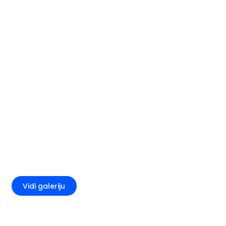
+2
Vidi galeriju