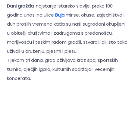
Dani grožđa
, najstarije istarsko slavlje, preko 100
godina unosi na ulice
Buja
mirise, okuse, zajedništvo i
duh prošlih vremena kada su naši sugrađani okupljeni
u obitelji, društvima i zadrugama s predanošću,
marljivošću i teškim radom gradili, stvarali, ali isto tako
uživali u druženju, pjesmi i plesu.
Tijekom tri dana, grad oživljava kroz spoj sportskih
turnira, dječjih igara, kulturnih sadržaja i večernjih
koncerata.