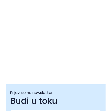
Kids' Day
Portole 
09 kol
10 kol
Prijavi se na newsletter
Budi u toku