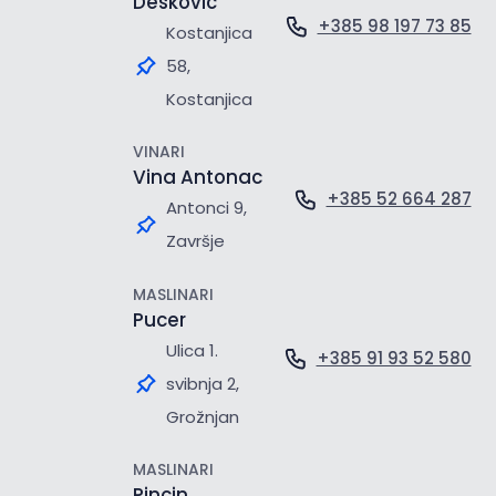
Dešković
+385 98 197 73 85
Kostanjica
58,
Kostanjica
VINARI
Vina Antonac
+385 52 664 287
Antonci 9,
Završje
MASLINARI
Pucer
Ulica 1.
+385 91 93 52 580
svibnja 2,
Grožnjan
MASLINARI
Pincin