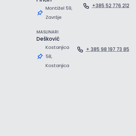
+385 52 776 212
Montižel 59,
Završje
MASLINARI
Dešković
Kostanjica
+ 385 98 197 73 85
58,
Kostanjica