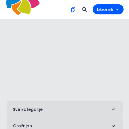
Istraži na mapi
Izbornik
Trgovine i usluge
Sve kategorije
Grožnjan