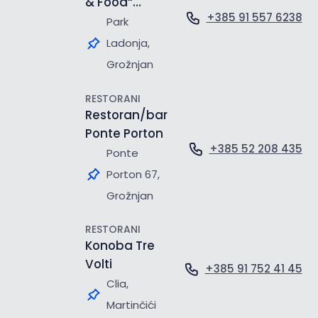
& Food“
+385 91 557 6238
Mama Maria
Park
Ladonja,
Grožnjan
RESTORANI
Restoran/bar
Ponte Porton
+385 52 208 435
Ponte
Porton 67,
Grožnjan
RESTORANI
Konoba Tre
Volti
+385 91 752 41 45
Clia,
Martinčići