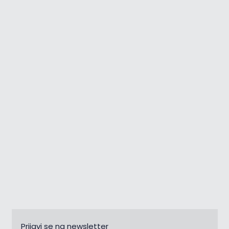
Tjedni pregled događanja |
03.-09.08.
Prijavi se na newsletter