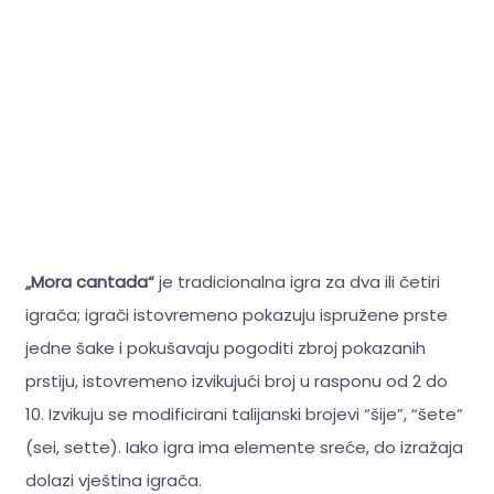
„Mora cantada“
je tradicionalna igra za dva ili četiri
igrača; igrači istovremeno pokazuju ispružene prste
jedne šake i pokušavaju pogoditi zbroj pokazanih
prstiju, istovremeno izvikujući broj u rasponu od 2 do
10. Izvikuju se modificirani talijanski brojevi “šije”, “šete”
(sei, sette). Iako igra ima elemente sreće, do izražaja
dolazi vještina igrača.