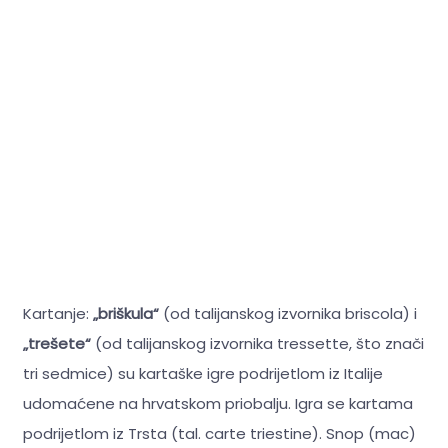
Kartanje:
„briškula“
(od talijanskog izvornika briscola) i
„trešete“
(od talijanskog izvornika tressette, što znači
tri sedmice) su kartaške igre podrijetlom iz Italije
udomaćene na hrvatskom priobalju. Igra se kartama
podrijetlom iz Trsta (tal. carte triestine). Snop (mac)