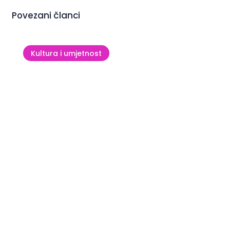
Povezani članci
Kultura i umjetnost
Crkva sv. Pelegrina u Zlatorogu:
tisućljetna priča uz more