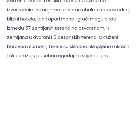
Svih 66 umaških teniskih terena nalazi se na
izvanrednim lokacijama uz samu obalu, u neposrednoj
blizini hotela, vila i apartmana. Igrači mogu birati
između 57 zemljanih terena na otvorenom, 4
zemljana u dvorani i 5 betonskih terena. Okruženi
borovom šumom, tereni su skladno uklopljeni u okoliš i
tako pružaju poseban ugođaj za vrijeme igre.