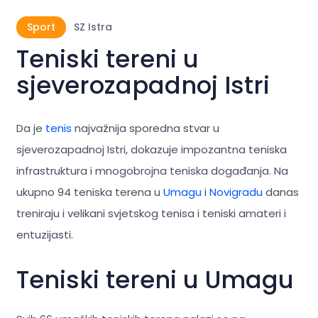
Sport
SZ Istra
Teniski tereni u
sjeverozapadnoj Istri
Da je
tenis
najvažnija sporedna stvar u
sjeverozapadnoj Istri, dokazuje impozantna teniska
infrastruktura i mnogobrojna teniska događanja. Na
ukupno 94 teniska terena u
Umagu
i
Novigradu
danas
treniraju i velikani svjetskog tenisa i teniski amateri i
entuzijasti.
Teniski tereni u Umagu