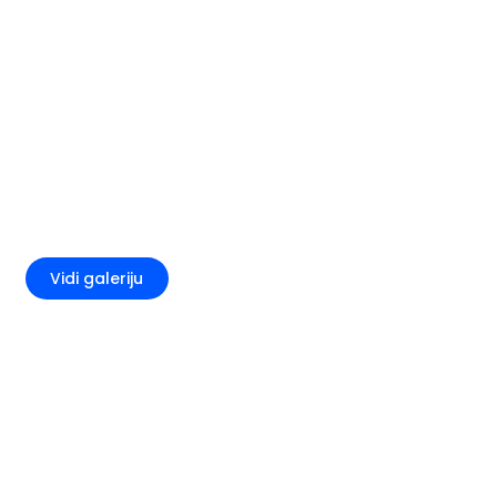
+2
Vidi galeriju