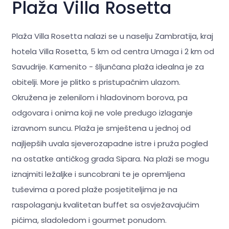
Plaža Villa Rosetta
Plaža Villa Rosetta nalazi se u naselju Zambratija, kraj
hotela Villa Rosetta, 5 km od centra Umaga i 2 km od
Savudrije. Kamenito - šljunčana plaža idealna je za
obitelji. More je plitko s pristupačnim ulazom.
Okružena je zelenilom i hladovinom borova, pa
odgovara i onima koji ne vole predugo izlaganje
izravnom suncu. Plaža je smještena u jednoj od
najljepših uvala sjeverozapadne istre i pruža pogled
na ostatke antičkog grada Sipara. Na plaži se mogu
iznajmiti ležaljke i suncobrani te je opremljena
tuševima a pored plaže posjetiteljima je na
raspolaganju kvalitetan buffet sa osvježavajućim
pićima, sladoledom i gourmet ponudom.