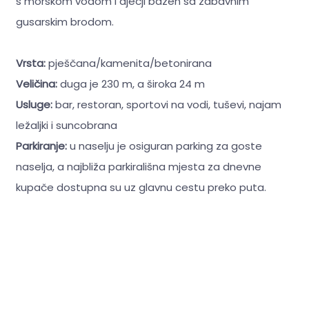
s morskom vodom i dječji bazen sa zabavnim
gusarskim brodom.
Vrsta:
pješčana/kamenita/betonirana
Veličina:
duga je 230 m, a široka 24 m
Usluge:
bar, restoran, sportovi na vodi, tuševi, najam
ležaljki i suncobrana
Parkiranje:
u naselju je osiguran parking za goste
naselja, a najbliža parkirališna mjesta za dnevne
kupače dostupna su uz glavnu cestu preko puta.