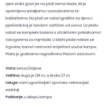
njeni stalni gosti jer na plaži nema hlada. Ali je
opremljena ležaljkama i suncobranima te
baldahinima. Na plaži se nalazi igralište za djecu i
pješčanik koji je tendom zaštićen od sunca. Uz plažu
nalazi se kompleks bazena s atraktivnim prskalicama i
toboganima za najmlađe. U blizini plaže nalaze se
trgovine, barovi i restorani smješteni unutar kampa.
Plaža je godinama nagrađivana Plavom zastavom.
Vrsta:
beton/stijene
Veličina:
duga je 128 m, a široka 27 m
Usluge:
razni ugostiteljski i sportsko-rekreacijski
sadržaji
Parkiranje:
u sklopu kampa