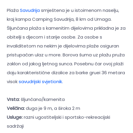
Plaža
Savudrija
smještena je u istoimenom naselju,
kraj kampa Camping Savudrija, 8 km od Umaga.
Šljunčana plaža s kamenitim dijelovima prikladna je za
obitelji s djecom i starije osobe. Za osobe s
invaliditetom na nekim je dijelovima plaže osiguran
pristupačan ulaz u more. Borova šuma uz plažu pruža
zaklon od jakog ljetnog sunca. Posebnu čar ovoj plaži
daju karakteristične dizalice za barke gruei 36 metara
visok
savudrijski svjetionik.
Vrsta:
šljunčana/kamenita
Veličina:
duga je 9 m, a široka 2 m
Usluge:
razni ugostiteljski i sportsko-rekreacijski
sadržaji