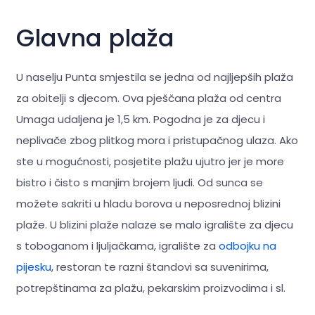
Glavna plaža
U naselju Punta smjestila se jedna od najljepših plaža
za obitelji s djecom. Ova pješčana plaža od centra
Umaga udaljena je 1,5 km. Pogodna je za djecu i
neplivače zbog plitkog mora i pristupačnog ulaza. Ako
ste u mogućnosti, posjetite plažu ujutro jer je more
bistro i čisto s manjim brojem ljudi. Od sunca se
možete sakriti u hladu borova u neposrednoj blizini
plaže. U blizini plaže nalaze se malo igralište za djecu
s toboganom i ljuljačkama, igralište za
odbojku na
pijesku
, restoran te razni štandovi sa suvenirima,
potrepštinama za plažu, pekarskim proizvodima i sl.