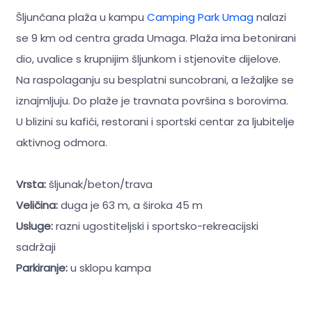
Šljunčana plaža u kampu
Camping Park Umag
nalazi
se 9 km od centra grada Umaga. Plaža ima betonirani
dio, uvalice s krupnijim šljunkom i stjenovite dijelove.
Na raspolaganju su besplatni suncobrani, a ležaljke se
iznajmljuju. Do plaže je travnata površina s borovima.
U blizini su kafići, restorani i sportski centar za ljubitelje
aktivnog odmora.
Vrsta:
šljunak/beton/trava
Veličina:
duga je 63 m, a široka 45 m
Usluge:
razni ugostiteljski i sportsko-rekreacijski
sadržaji
Parkiranje:
u sklopu kampa