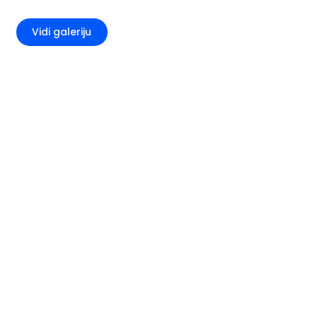
+2
Vidi galeriju