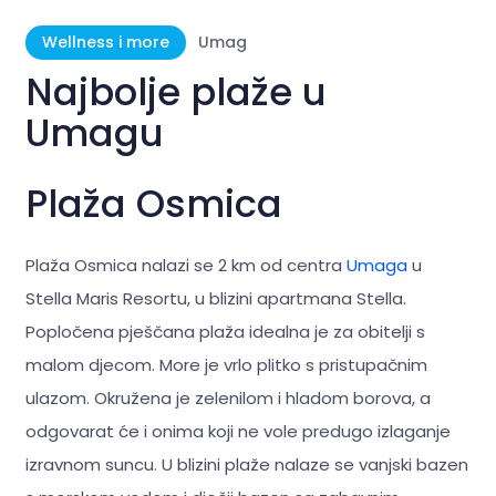
Wellness i more
Umag
Najbolje plaže u
Umagu
Plaža Osmica
Plaža Osmica nalazi se 2 km od centra
Umaga
u
Stella Maris Resortu, u blizini apartmana Stella.
Popločena pješčana plaža idealna je za obitelji s
malom djecom. More je vrlo plitko s pristupačnim
ulazom. Okružena je zelenilom i hladom borova, a
odgovarat će i onima koji ne vole predugo izlaganje
izravnom suncu. U blizini plaže nalaze se vanjski bazen