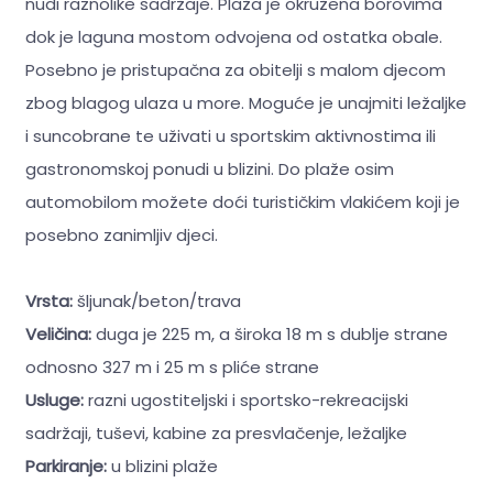
nudi raznolike sadržaje. Plaža je okružena borovima
dok je laguna mostom odvojena od ostatka obale.
Posebno je pristupačna za obitelji s malom djecom
zbog blagog ulaza u more. Moguće je unajmiti ležaljke
i suncobrane te uživati u sportskim aktivnostima ili
gastronomskoj ponudi u blizini. Do plaže osim
automobilom možete doći turističkim vlakićem koji je
posebno zanimljiv djeci.
Vrsta:
šljunak/beton/trava
Veličina:
duga je 225 m, a široka 18 m s dublje strane
odnosno 327 m i 25 m s pliće strane
Usluge:
razni ugostiteljski i sportsko-rekreacijski
sadržaji, tuševi, kabine za presvlačenje, ležaljke
Parkiranje:
u blizini plaže