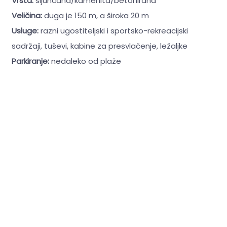
Vrsta:
šljunčana/kamenita/betonirana
Veličina:
duga je 150 m, a široka 20 m
Usluge:
razni ugostiteljski i sportsko-rekreacijski
sadržaji, tuševi, kabine za presvlačenje, ležaljke
Parkiranje:
nedaleko od plaže