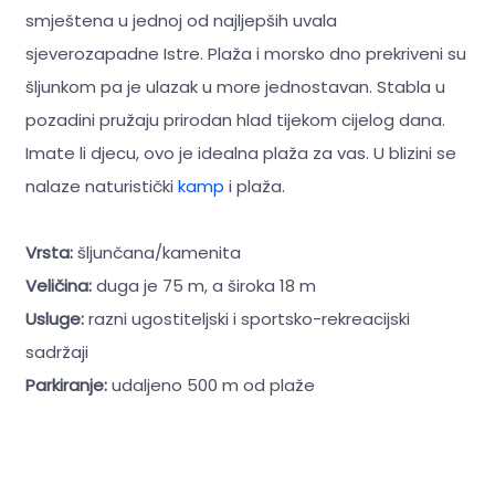
smještena u jednoj od najljepših uvala
sjeverozapadne Istre. Plaža i morsko dno prekriveni su
šljunkom pa je ulazak u more jednostavan. Stabla u
pozadini pružaju prirodan hlad tijekom cijelog dana.
Imate li djecu, ovo je idealna plaža za vas. U blizini se
nalaze naturistički
kamp
i plaža.
Vrsta:
šljunčana/kamenita
Veličina:
duga je 75 m, a široka 18 m
Usluge:
razni ugostiteljski i sportsko-rekreacijski
sadržaji
Parkiranje:
udaljeno 500 m od plaže