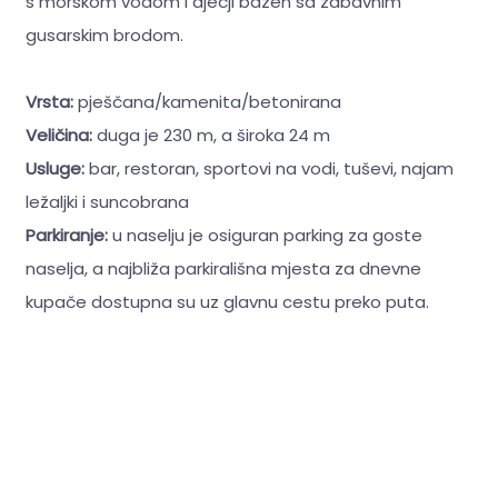
s morskom vodom i dječji bazen sa zabavnim
gusarskim brodom.
Vrsta:
pješčana/kamenita/betonirana
Veličina:
duga je 230 m, a široka 24 m
Usluge:
bar, restoran, sportovi na vodi, tuševi, najam
ležaljki i suncobrana
Parkiranje:
u naselju je osiguran parking za goste
naselja, a najbliža parkirališna mjesta za dnevne
kupače dostupna su uz glavnu cestu preko puta.