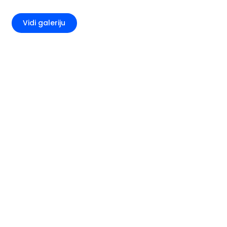
+2
Vidi galeriju