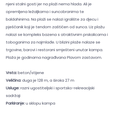
njeni stalni gosti jer na plaži nema hlada. Ali je
opremljena ležaljkama i suncobranima te
baldahinima. Na plaži se nalazi igralište za djecu i
pješčanik koji je tendom zaštićen od sunca. Uz plažu
nalazi se kompleks bazena s atraktivnim prskalicama i
toboganima za najmlađe. U blizini plaže nalaze se
trgovine, barovi i restorani smješteni unutar kampa.
Plaža je godinama nagrađivana Plavom zastavom.
Vrsta:
beton/stijene
Veličina:
duga je 128 m, a široka 27 m
Usluge:
razni ugostiteljski i sportsko-rekreacijski
sadržaji
Parkiranje:
u sklopu kampa