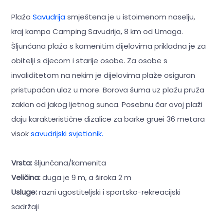
Plaža
Savudrija
smještena je u istoimenom naselju,
kraj kampa Camping Savudrija, 8 km od Umaga.
Šljunčana plaža s kamenitim dijelovima prikladna je za
obitelji s djecom i starije osobe. Za osobe s
invaliditetom na nekim je dijelovima plaže osiguran
pristupačan ulaz u more. Borova šuma uz plažu pruža
zaklon od jakog ljetnog sunca. Posebnu čar ovoj plaži
daju karakteristične dizalice za barke gruei 36 metara
visok
savudrijski svjetionik.
Vrsta:
šljunčana/kamenita
Veličina:
duga je 9 m, a široka 2 m
Usluge:
razni ugostiteljski i sportsko-rekreacijski
sadržaji