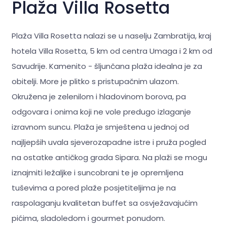
Plaža Villa Rosetta
Plaža Villa Rosetta nalazi se u naselju Zambratija, kraj
hotela Villa Rosetta, 5 km od centra Umaga i 2 km od
Savudrije. Kamenito - šljunčana plaža idealna je za
obitelji. More je plitko s pristupačnim ulazom.
Okružena je zelenilom i hladovinom borova, pa
odgovara i onima koji ne vole predugo izlaganje
izravnom suncu. Plaža je smještena u jednoj od
najljepših uvala sjeverozapadne istre i pruža pogled
na ostatke antičkog grada Sipara. Na plaži se mogu
iznajmiti ležaljke i suncobrani te je opremljena
tuševima a pored plaže posjetiteljima je na
raspolaganju kvalitetan buffet sa osvježavajućim
pićima, sladoledom i gourmet ponudom.