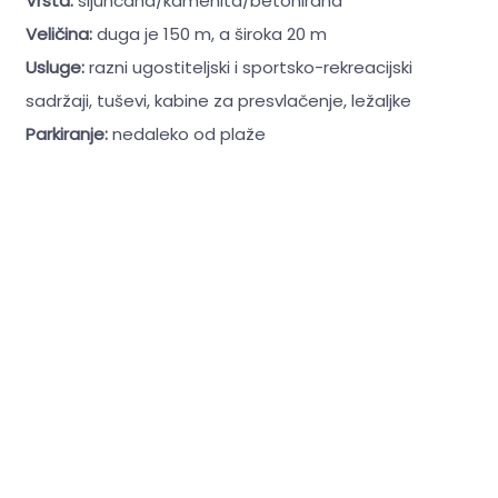
Vrsta:
šljunčana/kamenita/betonirana
Veličina:
duga je 150 m, a široka 20 m
Usluge:
razni ugostiteljski i sportsko-rekreacijski
sadržaji, tuševi, kabine za presvlačenje, ležaljke
Parkiranje:
nedaleko od plaže