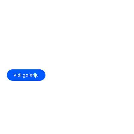
+2
Vidi galeriju