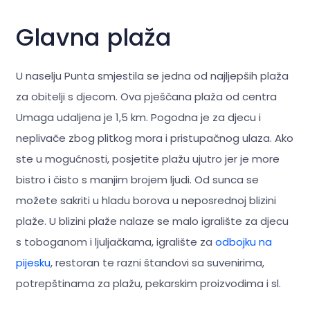
Glavna plaža
U naselju Punta smjestila se jedna od najljepših plaža
za obitelji s djecom. Ova pješčana plaža od centra
Umaga udaljena je 1,5 km. Pogodna je za djecu i
neplivače zbog plitkog mora i pristupačnog ulaza. Ako
ste u mogućnosti, posjetite plažu ujutro jer je more
bistro i čisto s manjim brojem ljudi. Od sunca se
možete sakriti u hladu borova u neposrednoj blizini
plaže. U blizini plaže nalaze se malo igralište za djecu
s toboganom i ljuljačkama, igralište za
odbojku na
pijesku
, restoran te razni štandovi sa suvenirima,
potrepštinama za plažu, pekarskim proizvodima i sl.