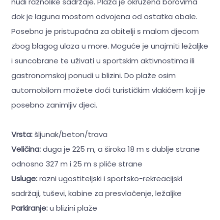
nudi raznolike sadržaje. Plaža je okružena borovima
dok je laguna mostom odvojena od ostatka obale.
Posebno je pristupačna za obitelji s malom djecom
zbog blagog ulaza u more. Moguće je unajmiti ležaljke
i suncobrane te uživati u sportskim aktivnostima ili
gastronomskoj ponudi u blizini. Do plaže osim
automobilom možete doći turističkim vlakićem koji je
posebno zanimljiv djeci.
Vrsta:
šljunak/beton/trava
Veličina:
duga je 225 m, a široka 18 m s dublje strane
odnosno 327 m i 25 m s pliće strane
Usluge:
razni ugostiteljski i sportsko-rekreacijski
sadržaji, tuševi, kabine za presvlačenje, ležaljke
Parkiranje:
u blizini plaže