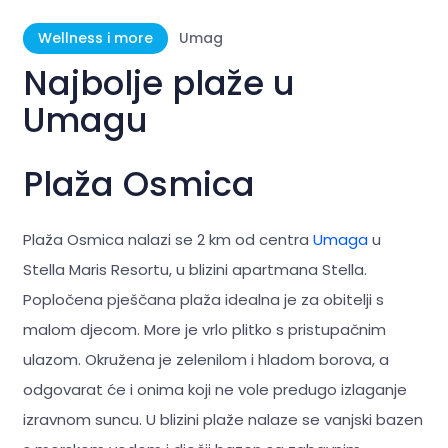
Wellness i more
Umag
Najbolje plaže u
Umagu
Plaža Osmica
Plaža Osmica nalazi se 2 km od centra
Umaga
u
Stella Maris Resortu, u blizini apartmana Stella.
Popločena pješčana plaža idealna je za obitelji s
malom djecom. More je vrlo plitko s pristupačnim
ulazom. Okružena je zelenilom i hladom borova, a
odgovarat će i onima koji ne vole predugo izlaganje
izravnom suncu. U blizini plaže nalaze se vanjski bazen