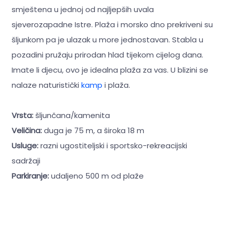
smještena u jednoj od najljepših uvala
sjeverozapadne Istre. Plaža i morsko dno prekriveni su
šljunkom pa je ulazak u more jednostavan. Stabla u
pozadini pružaju prirodan hlad tijekom cijelog dana.
Imate li djecu, ovo je idealna plaža za vas. U blizini se
nalaze naturistički
kamp
i plaža.
Vrsta:
šljunčana/kamenita
Veličina:
duga je 75 m, a široka 18 m
Usluge:
razni ugostiteljski i sportsko-rekreacijski
sadržaji
Parkiranje:
udaljeno 500 m od plaže