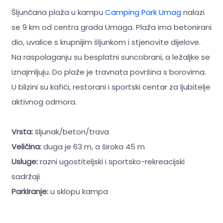
Šljunčana plaža u kampu
Camping Park Umag
nalazi
se 9 km od centra grada Umaga. Plaža ima betonirani
dio, uvalice s krupnijim šljunkom i stjenovite dijelove.
Na raspolaganju su besplatni suncobrani, a ležaljke se
iznajmljuju. Do plaže je travnata površina s borovima.
U blizini su kafići, restorani i sportski centar za ljubitelje
aktivnog odmora.
Vrsta:
šljunak/beton/trava
Veličina:
duga je 63 m, a široka 45 m
Usluge:
razni ugostiteljski i sportsko-rekreacijski
sadržaji
Parkiranje:
u sklopu kampa