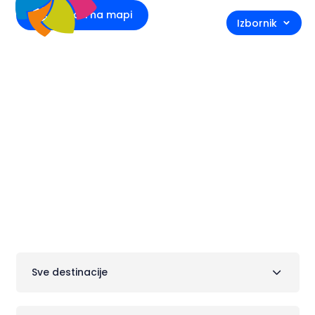
Istraži na mapi
Izbornik
Barovi na plaži
Sve destinacije