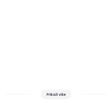
OBITELJSKA
KAMEN / BETON
Gradska plaža
Novigrad
Prikaži više