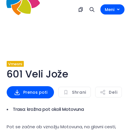
Meni
Vmesni
601 Veli Jože
Prenos poti
Shrani
Deli
Trasa
:
krožna pot okoli
Motovuna
Pot se začne ob vznožju Motovuna, na glavni cesti,