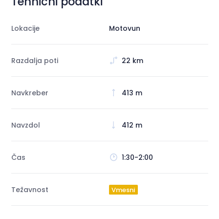
Tehnični podatki
Lokacije
Motovun
Razdalja poti
22 km
Navkreber
413 m
Navzdol
412 m
Čas
1:30-2:00
Težavnost
Vmesni