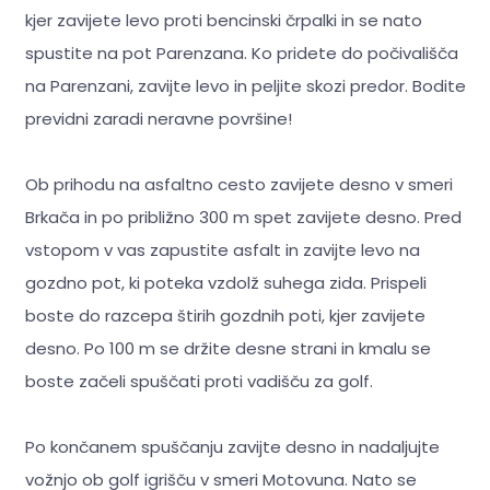
kjer zavijete levo proti bencinski črpalki in se nato
spustite na pot Parenzana. Ko pridete do počivališča
na Parenzani, zavijte levo in peljite skozi predor. Bodite
previdni zaradi neravne površine!
Ob prihodu na asfaltno cesto zavijete desno v smeri
Brkača in po približno 300 m spet zavijete desno. Pred
vstopom v vas zapustite asfalt in zavijte levo na
gozdno pot, ki poteka vzdolž suhega zida. Prispeli
boste do razcepa štirih gozdnih poti, kjer zavijete
desno. Po 100 m se držite desne strani in kmalu se
boste začeli spuščati proti vadišču za golf.
Po končanem spuščanju zavijte desno in nadaljujte
vožnjo ob golf igrišču v smeri Motovuna. Nato se