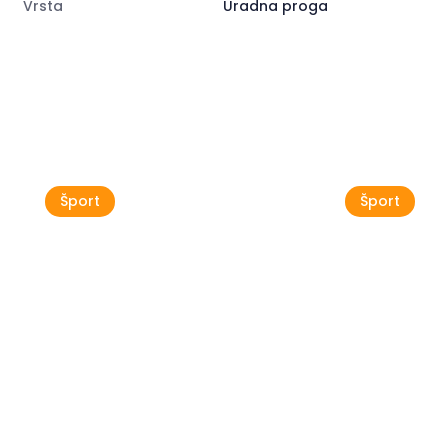
Vrsta
Uradna proga
Poglej vse
Šport
Šport
Kako se pripraviti na
Severoza
kolesarjenje na dolge
več od k