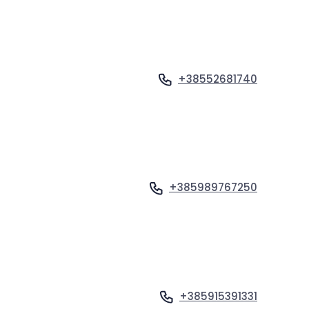
Velik kazalec
Ponastavi orodja
+38552681740
Ogled profila
+385989767250
Ogled profila
+385915391331
Ogled profila