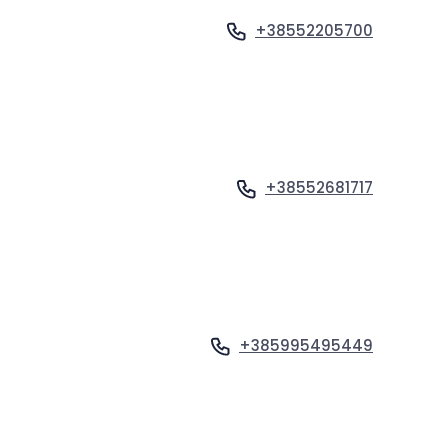
+38552205700
Ogled profila
+38552681717
Ogled profila
+385995495449
Ogled profila