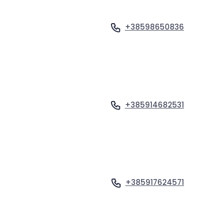
+38598650836
Ogled profila
+385914682531
Ogled profila
+385917624571
Ogled profila