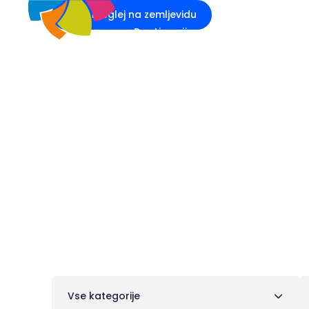
Preglej na zemljevidu
Destinacije
Kaj početi
D
Trgovine in s
Vse kategorije