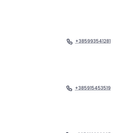
+385993541281
Ogled profila
+385915453519
Ogled profila