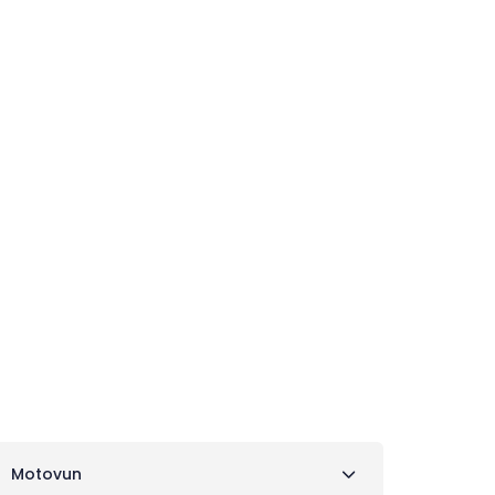
ogajanja
Namestitev
Načrtovanje
toritve
Motovun