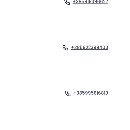
+385919396627
Ogled profila
+385922399400
Ogled profila
+385995816810
Ogled profila