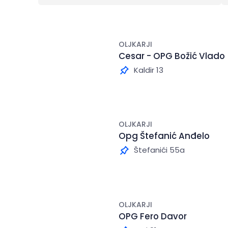
OLJKARJI
Cesar - OPG Božić Vlado
Kaldir 13
OLJKARJI
Opg Štefanić Anđelo
Štefanići 55a
OLJKARJI
OPG Fero Davor