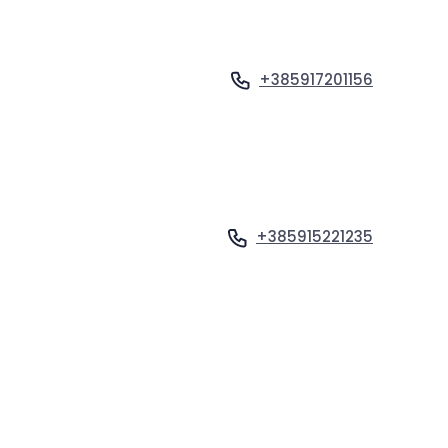
+385917201156
Ogled profila
+385915221235
Ogled profila